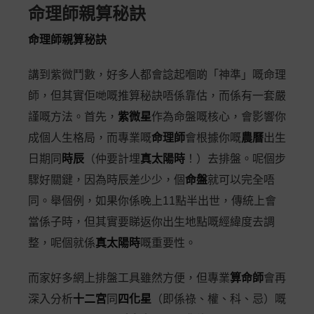
命理師親算秘訣
命理師親算秘訣
講到紫微鬥數，好多人都會諗起嗰啲「神準」嘅命理
師，但其實佢哋嘅推算秘訣唔係靠估，而係有一套嚴
謹嘅方法。首先，
紫微星
作為命盤嘅核心，會影響你
成個人生格局，而專業嘅
命理師
會根據你嘅
農曆
出生
日期同
時辰
（仲要計埋
真太陽時
！）去排盤。呢個步
驟好關鍵，因為時辰差少少，個
命盤
就可以完全唔
同。舉個例，如果你係晚上11點半出世，傳統上會
當係子時，但其實要睇返你出生地點嘅經緯度去調
整，呢個就係
真太陽時
嘅重要性。
而家好多網上排盤工具雖然方便，但專業
算命師
會再
深入分析
十二宮
同
四化星
（即係祿、權、科、忌）嘅