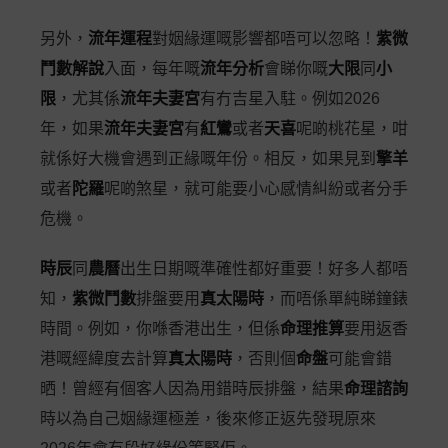
另外，
流年運程
對姻緣運嘅影響都唔可以忽略！
紫微
鬥數解說
入面，每年嘅
流年分析
會睇你嘅
大限
同
小
限
，尤其係
流年夫妻宮
有冇吉星入駐。例如2026
年，如果
流年夫妻宮
有
紅鸞
或者
天喜
呢啲桃花星，咁
就係好大機會遇到正緣嘅年份。相反，如果見到
擎羊
或者
陀羅
呢啲煞星，就可能要小心感情糾紛或者分手
危機。
時辰
同
農曆
出生日期嘅準確性都好重要！好多人都唔
知，
紫微鬥數
排盤要用
真太陽時
，而唔係單純睇鐘錶
時間。例如，你喺香港出生，但係
命理推算
要用返香
港嘅經緯度去計算
真太陽時
，否則個
命盤
可能會錯
晒！曾經有個客人因為用錯時辰排盤，結果
命理諮詢
時以為自己姻緣運極差，後來修正返先發現原來