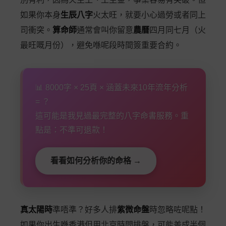
如果你本身
生辰八字
火太旺，就要小心過勞或者同上
司衝突。
算命師
通常會叫你留意
農曆
四月同七月（火
最旺嘅月份），避免喺呢段時間簽重要合約。
📊 8000字 × 25頁 × 涵蓋未來10年流年分析
= ？
這可能是我見過最完整的八字命書服務。重
點是：不準可退款！
看看如何分析你的命格 →
真太陽時
準唔準？好多人排
紫微命盤
時忽略咗呢點！
如果你出生喺香港但用北京時間排盤，可能差成半個