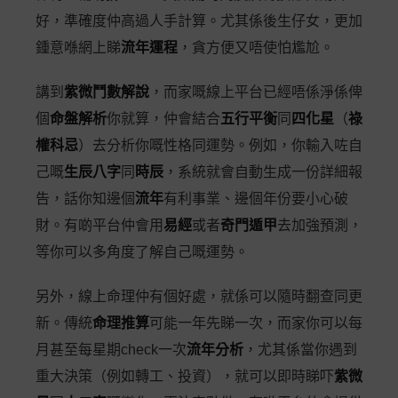
好，準確度仲高過人手計算。尤其係後生仔女，更加
鍾意喺網上睇
流年運程
，貪方便又唔使怕尷尬。
講到
紫微鬥數解說
，而家嘅線上平台已經唔係淨係俾
個
命盤解析
你就算，仲會結合
五行平衡
同
四化星
（
祿
權科忌
）去分析你嘅性格同運勢。例如，你輸入咗自
己嘅
生辰八字
同
時辰
，系統就會自動生成一份詳細報
告，話你知邊個
流年
有利事業、邊個年份要小心破
財。有啲平台仲會用
易經
或者
奇門遁甲
去加強預測，
等你可以多角度了解自己嘅運勢。
另外，線上命理仲有個好處，就係可以隨時翻查同更
新。傳統
命理推算
可能一年先睇一次，而家你可以每
月甚至每星期check一次
流年分析
，尤其係當你遇到
重大決策（例如轉工、投資），就可以即時睇吓
紫微