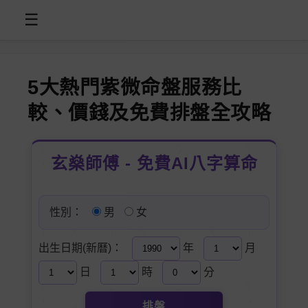
☰
5大熱門紫微命盤服務比
較、價錢及免費排盤全攻略
玄燊師傅 - 免費AI八字算命
性別：
男
女
出生日期(新曆)：
年
月
日
時
分
排盤