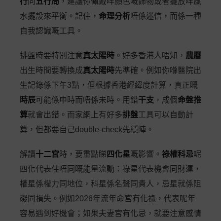
行
同
五行局
，建議你佩戴咩顏色嘅飾物或者擺放咩風
水擺設來平衡。記住，
命理分析
唔係迷信，而係一種
自我認識嘅工具。
排盤時要特別注意
真太陽時
。好多香港人唔知，
農曆
出生時間要轉換成
真太陽時
先準確。例如你喺醫院出
生記錄係下午3點，但根據香港經緯度計算，真正嘅
時辰
可能係申時而唔係未時。用錯
干支
，成個
命盤推
算
就會出錯。而家網上有好多
排盤
工具可以自動計
算，但都要自己double-check先穩陣。
解讀
十二宮
時，要重點睇
四化星
嘅影響。
祿權科忌
呢
四化代表住唔同嘅能量流動：祿星代表機會同財運，
權星係權力同地位，科星係名聲同貴人，忌星就係阻
礙同損失。例如2026年流年命宮有化祿，代表呢年
容易遇到好機會；如果夫妻宮有化忌，就要注意感情