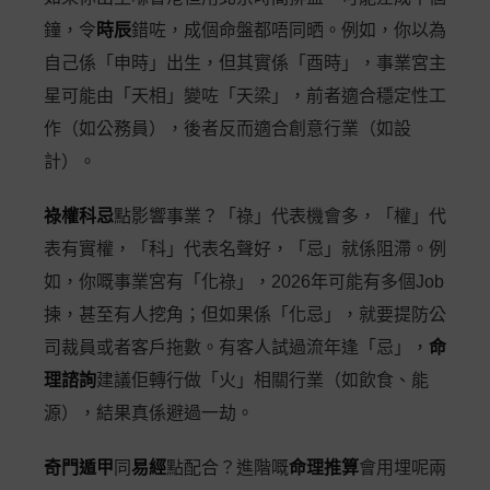
鐘，令
時辰
錯咗，成個命盤都唔同晒。例如，你以為
自己係「申時」出生，但其實係「酉時」，事業宮主
星可能由「天相」變咗「天梁」，前者適合穩定性工
作（如公務員），後者反而適合創意行業（如設
計）。
祿權科忌
點影響事業？「祿」代表機會多，「權」代
表有實權，「科」代表名聲好，「忌」就係阻滯。例
如，你嘅事業宮有「化祿」，2026年可能有多個Job
揀，甚至有人挖角；但如果係「化忌」，就要提防公
司裁員或者客戶拖數。有客人試過流年逢「忌」，
命
理諮詢
建議佢轉行做「火」相關行業（如飲食、能
源），結果真係避過一劫。
奇門遁甲
同
易經
點配合？進階嘅
命理推算
會用埋呢兩