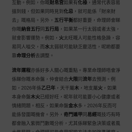
互動。例如，你嘅
財帛宮
如果有
化祿
，通常代表容易
搵到錢，但如果同時見到
化忌
，就可能係「財來財
去」嘅格局。另外，
五行平衡
都好重要，命理師會睇
你嘅
納音五行
同
五行局
，如果某一行太弱或者太強，
就會影響運勢。例如，
火
太旺嘅人可能性格急躁，容
易同人嗌交，而
水
太弱就可能缺乏靈活性，呢啲都要
靠
命理分析
去調整。
流年運程
亦係好多人關心嘅重點。專業命理師唔會淨
係睇你嘅本命盤，仲會結合
大限
同
流年
去預測。例
如，2026年係
乙巳年
，天干屬
木
，地支屬
火
，如果
本身命盤
木火
已經好旺，呢年就可能要小心健康或者
情緒問題。相反，如果命盤
金水
多，2026年反而可
能係發圍嘅機會。另外，
奇門遁甲
同
易經
嘅技巧有時
都會融入紫微鬥數嘅分析，尤其係睇緊急決策或者風