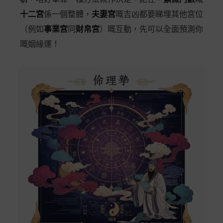
十二宮
係一個整體，
夫妻宮
嘅吉凶都要睇埋其他宮位
（例如
事業宮
同
財帛宮
）嘅互動，先可以全面預測你
嘅姻緣運！