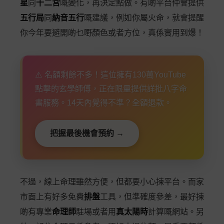
星
同
十二宮
嘅變化，再決定點做。有啲平台仲會提供
五行局
同
納音五行
嘅建議，例如你屬火命，就會提醒
你今年要避開啲乜嘢顏色或者方位，真係實用到爆！
⚠️ 名額剩餘不多！這位擁有130萬YouTube
點擊的玄學師傅，正在限量提供詳批八字命
書服務。14天內覺得不準？全額退款。
把握最後機會預約 →
不過，線上命理雖然方便，但都要小心揀平台。而家
市面上有好多免費
排盤
工具，但準確度參差，最好揀
啲有專業
命理師
駐場或者用
真太陽時
計算嘅網站。另