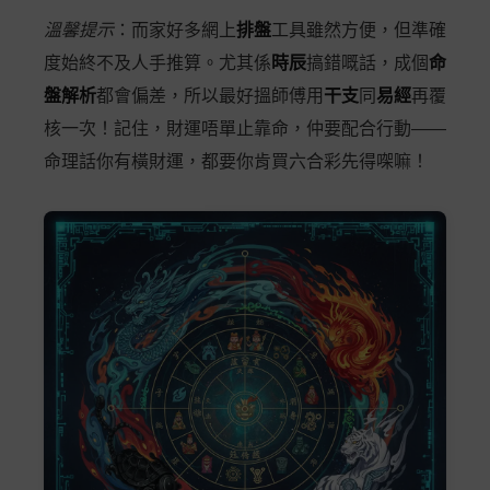
溫馨提示
：而家好多網上
排盤
工具雖然方便，但準確
度始終不及人手推算。尤其係
時辰
搞錯嘅話，成個
命
盤解析
都會偏差，所以最好搵師傅用
干支
同
易經
再覆
核一次！記住，財運唔單止靠命，仲要配合行動——
命理話你有橫財運，都要你肯買六合彩先得㗎嘛！