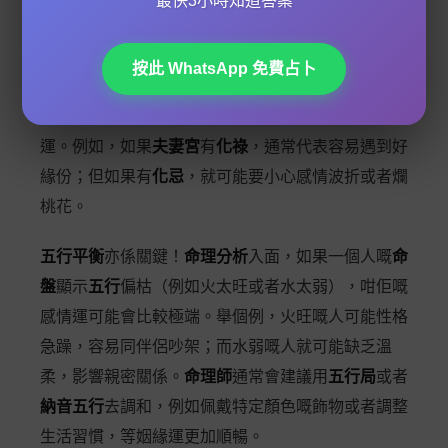
最快3小時知道答案
面最精準嘅方法之一！好多香港人都會搵
命理師
幫手
睇
紫微命盤
，尤其係想知自己幾時會遇到真命天子或
按此 WhatsApp 免費占卜
者天女。
紫微星
坐落喺邊個宮位，同埋有冇
四化星
（祿、權、科、忌）嘅影響，都會直接影響你嘅感情
運。例如，如果
夫妻宮
有
化祿
，通常代表容易遇到好
緣份；但如果有
化忌
，就可能要小心感情波折或者爛
桃花。
五行平衡
亦係關鍵！
命理分析
入面，如果一個人嘅
命
盤
顯示
五行
偏枯（例如火太旺或者水太弱），咁佢嘅
感情運可能會比較極端。舉個例，火旺嘅人可能性格
急躁，容易同伴侶吵架；而水弱嘅人就可能缺乏溫
柔，影響親密關係。
命理師
通常會建議用
五行局
或者
納音五行
去調和，例如佩戴特定顏色嘅飾物或者調整
生活習慣，等姻緣運更加順暢。