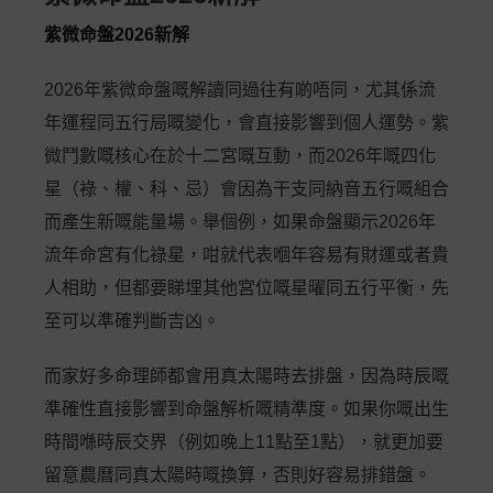
紫微命盤2026新解
2026年紫微命盤嘅解讀同過往有啲唔同，尤其係流
年運程同五行局嘅變化，會直接影響到個人運勢。紫
微鬥數嘅核心在於十二宮嘅互動，而2026年嘅四化
星（祿、權、科、忌）會因為干支同納音五行嘅組合
而產生新嘅能量場。舉個例，如果命盤顯示2026年
流年命宮有化祿星，咁就代表嗰年容易有財運或者貴
人相助，但都要睇埋其他宮位嘅星曜同五行平衡，先
至可以準確判斷吉凶。
而家好多命理師都會用真太陽時去排盤，因為時辰嘅
準確性直接影響到命盤解析嘅精準度。如果你嘅出生
時間喺時辰交界（例如晚上11點至1點），就更加要
留意農曆同真太陽時嘅換算，否則好容易排錯盤。