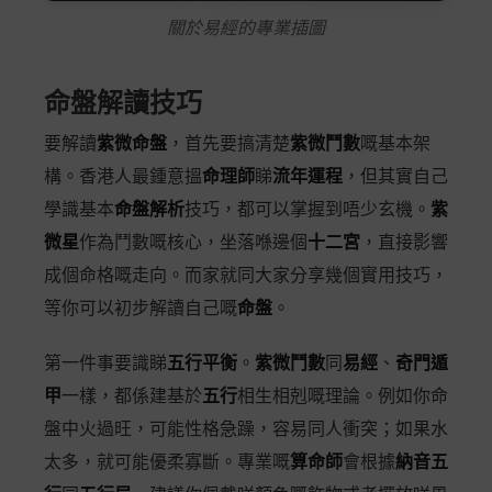
關於易經的專業插圖
命盤解讀技巧
要解讀
紫微命盤
，首先要搞清楚
紫微鬥數
嘅基本架
構。香港人最鍾意搵
命理師
睇
流年運程
，但其實自己
學識基本
命盤解析
技巧，都可以掌握到唔少玄機。
紫
微星
作為鬥數嘅核心，坐落喺邊個
十二宮
，直接影響
成個命格嘅走向。而家就同大家分享幾個實用技巧，
等你可以初步解讀自己嘅
命盤
。
第一件事要識睇
五行平衡
。
紫微鬥數
同
易經
、
奇門遁
甲
一樣，都係建基於
五行
相生相剋嘅理論。例如你命
盤中火過旺，可能性格急躁，容易同人衝突；如果水
太多，就可能優柔寡斷。專業嘅
算命師
會根據
納音五