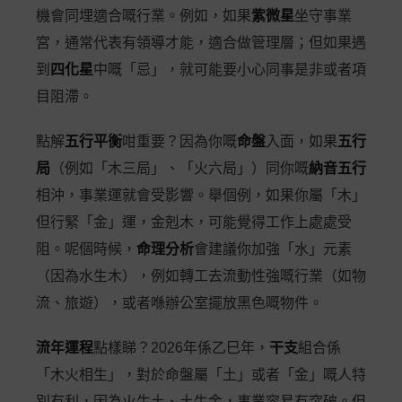
機會同埋適合嘅行業。例如，如果
紫微星
坐守事業
宮，通常代表有領導才能，適合做管理層；但如果遇
到
四化星
中嘅「忌」，就可能要小心同事是非或者項
目阻滯。
點解
五行平衡
咁重要？因為你嘅
命盤
入面，如果
五行
局
（例如「木三局」、「火六局」）同你嘅
納音五行
相沖，事業運就會受影響。舉個例，如果你屬「木」
但行緊「金」運，金剋木，可能覺得工作上處處受
阻。呢個時候，
命理分析
會建議你加強「水」元素
（因為水生木），例如轉工去流動性強嘅行業（如物
流、旅遊），或者喺辦公室擺放黑色嘅物件。
流年運程
點樣睇？2026年係乙巳年，
干支
組合係
「木火相生」，對於命盤屬「土」或者「金」嘅人特
別有利，因為火生土、土生金，事業容易有突破。但