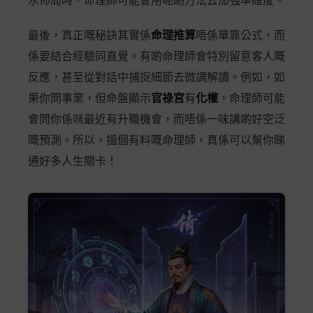
水佈局時，命理師可能會用呢啲方法去加強準確度。
最後，真正嘅秘訣其實係
命理推算
唔係單靠公式，而
係要結合經驗同直覺。有啲命理師會特別留意客人嘅
反應，甚至從對話中捕捉細節去微調解讀。例如，如
果你問事業，但命盤顯示
官祿宮
有
化權
，命理師可能
會問你係咪最近有升職機會，而唔係一味講啲好空泛
嘅預測。所以，搵個有料嘅命理師，真係可以幫你睇
通好多人生關卡！