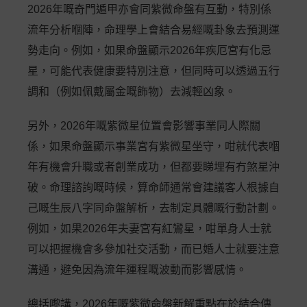
2026年嘅奇門遁甲亦會同紫微命盤有互動，特別係
流年分析嗰陣，命理學上會結合易經嘅卦象去預測運
勢走向。例如，如果命盤顯示2026年疾厄宮有化忌
星，可能代表健康要特別注意，但同時可以透過五行
調和（例如佩戴屬金嘅飾物）去減輕凶象。
另外，2026年嘅紫微星位置會影響事業同人際關
係，如果命盤顯示事業宮有紫微星坐守，咁就代表嗰
年有機會升職或者創業成功，但都要睇埋有冇煞星沖
破。命理諮詢嘅時候，算命師通常會建議客人根據自
己嘅生辰八字同命盤解析，去制定具體嘅行動計劃。
例如，如果2026年夫妻宮有紅鸞星，咁單身人士就
可以把握機會多參加社交活動，而已婚人士就要注意
溝通，避免因為流年運程嘅波動而影響感情。
總括嚟講，2026年嘅紫微命盤新解重點在於結合傳