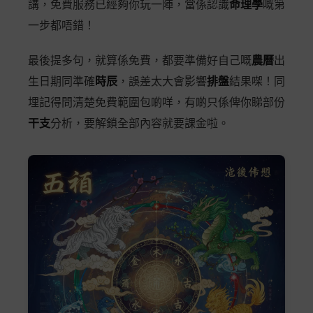
講，免費服務已經夠你玩一陣，當係認識
命理學
嘅第
一步都唔錯！
最後提多句，就算係免費，都要準備好自己嘅
農曆
出
生日期同準確
時辰
，誤差太大會影響
排盤
結果㗎！同
埋記得問清楚免費範圍包啲咩，有啲只係俾你睇部份
干支
分析，要解鎖全部內容就要課金啦。