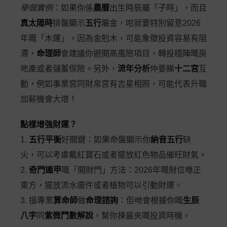
舉個實例
：如果你係
農曆
出生時辰屬「子時」，而且
真太陽時
排盤顯示
五行
屬金，咁就要特別留意2026
年嘅「木運」。因為金剋木，可能象徵投資容易有阻
滯，
命理師
會建議你避開高風險項目，轉投穩陣嘅房
地產或者儲蓄保險。另外，
流年分析
仲要睇
十二宮
互
動，例如事業宮同財帛宮有吉星相照，可能代表升職
加薪機會大增！
點樣增強財運？
1.
五行平衡
好關鍵：如果命盤顯示你
納音五行
缺
火，可以考慮戴紅寶石或者擺放紅色物品催旺財氣。
2.
奇門遁甲
嘅「開財門」方法：2026年嘅財位喺正
東方，擺放流水擺件或者植物可以引動財運。
3. 搵專業
算命師
做
命理諮詢
：佢哋會根據你嘅
生辰
八字
同
紫微鬥數解說
，幫你揀最夾嘅投資時機。