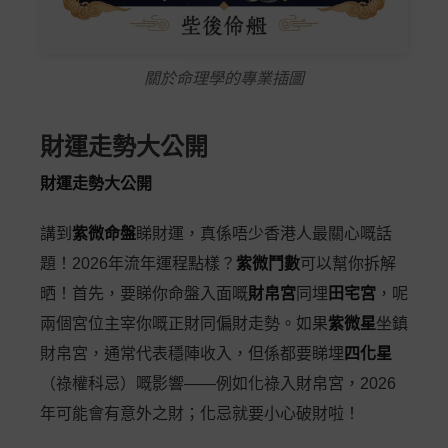
關於命理學的專業插圖
財運走勢大公開
財運走勢大公開
講到
紫微命盤
睇財運，真係唔少香港人最關心嘅話
題！2026年流年運程點樣？
紫微鬥數
可以幫你拆解
晒！首先，要睇你命盤入面嘅
財帛宮
同埋
田宅宮
，呢
兩個宮位主宰你嘅正財同偏財走勢。如果
紫微星
坐鎮
財帛宮，通常代表穩陣收入，但係都要睇埋
四化星
（祿權科忌）嘅影響——例如化祿入財帛宮，2026
年可能會有意外之財；化忌就要小心破財啦！