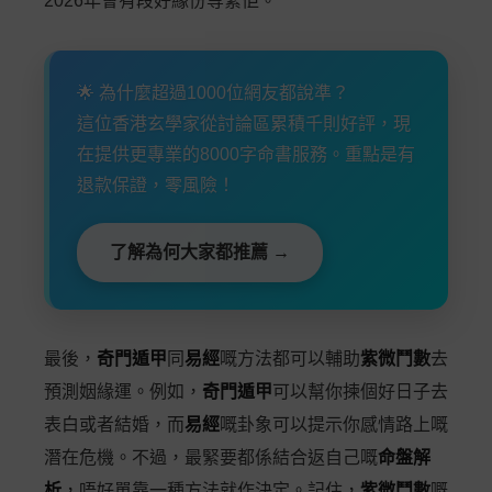
2026年會有段好緣份等緊佢。
🌟 為什麼超過1000位網友都說準？
這位香港玄學家從討論區累積千則好評，現
在提供更專業的8000字命書服務。重點是有
退款保證，零風險！
了解為何大家都推薦 →
最後，
奇門遁甲
同
易經
嘅方法都可以輔助
紫微鬥數
去
預測姻緣運。例如，
奇門遁甲
可以幫你揀個好日子去
表白或者結婚，而
易經
嘅卦象可以提示你感情路上嘅
潛在危機。不過，最緊要都係結合返自己嘅
命盤解
析
，唔好單靠一種方法就作決定。記住，
紫微鬥數
嘅