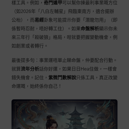
樣工具。例如，
奇門遁甲
可以幫你揀最利事業嘅方位
（如2026年「八白左輔星」飛臨東南方，適合擺辦
公枱），而
易經
卦象可能提示你要「潛龍勿用」（即
係暫時忍耐，唔好轉工住）。如果
命盤解析
顯示你未
來三年行「殺破狼」格局，咁就要把握變動機會，例
如創業或者轉行。
最後提多句：事業運唔單止睇命盤，仲要配合行動。
就算
流年分析
話你好運，如果日日Hea住做，一樣會
錯失機會。記住，
紫微鬥數解說
只係工具，真正改變
命運嘅，始終係你自己！