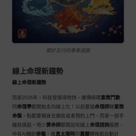
關於五行的專業插圖
線上命理新趨勢
線上命理新趨勢
而家2026年，科技發展得咁快，連傳統嘅
紫微鬥數
同
命理學
都開始走向線上化！以前要搵
命理師
睇
紫微
命盤
，點都要親身去廟街或者預約上門，而家一部手
機就搞掂。唔少
算命師
都開設咗線上
命理諮詢
服務，
仲有AI輔助
排盤
，連
真太陽時
同
農曆
轉換都自動計