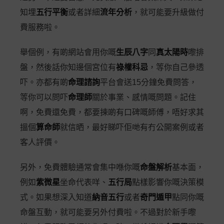
知埋
五行平衡
或者詳細
流年分析
，就可能要升級做付
費服務啦。
舉個例，有啲網站會用你嘅
生辰八字
同
真太陽時
嚟排
盤，然後話你知邊個宮位有
祿權科忌
，等你自己參透
吓。亦都有啲
命理諮詢
平台會送15分鐘免費問答，
等你可以問吓
命理師
關於事業、感情嘅問題。記住
啊，免費還免費，都要揀啲有口碑嘅師傅，唔好求其
搵個
算命師
就信晒，最好睇吓佢哋有冇公開案例或者
客人評價。
另外，免費體驗通常會集中喺你嘅
命盤解析
基本面，
例如
紫微星
坐命代表咩、
五行局
點樣影響你嘅決策模
式。如果想深入知道
納音五行
或者
奇門遁甲
點同你嘅
命盤互動，就可能要另外付費啦。不過對於新手嚟