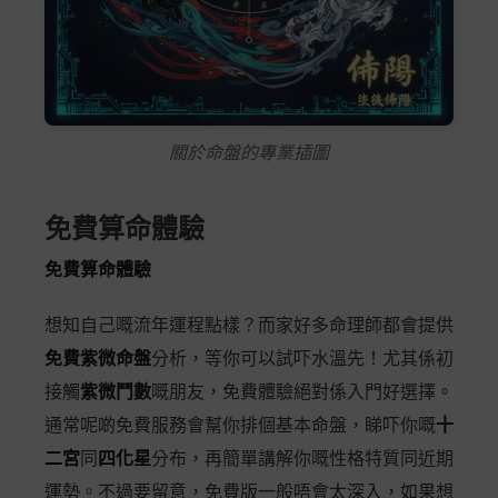
關於命盤的專業插圖
免費算命體驗
免費算命體驗
想知自己嘅流年運程點樣？而家好多命理師都會提供
免費紫微命盤
分析，等你可以試吓水溫先！尤其係初
接觸
紫微鬥數
嘅朋友，免費體驗絕對係入門好選擇。
通常呢啲免費服務會幫你排個基本命盤，睇吓你嘅
十
二宮
同
四化星
分布，再簡單講解你嘅性格特質同近期
運勢。不過要留意，免費版一般唔會太深入，如果想