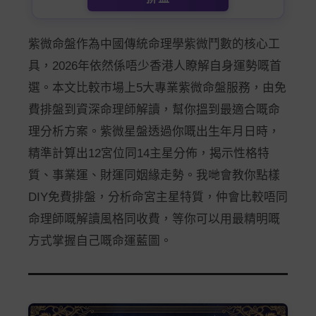
紫微命盤作為中國傳統命理學紫微鬥數的核心工
具，2026年依然係唔少香港人瞭解自身運勢嘅首
選。本文比較市場上5大專業紫微命盤服務，由免
費排盤到資深命理師解讀，幫你搵到最適合嘅命
理分析方案。紫微星盤透過你嘅出生年月日時，
精準計算出12宮位同14主星分佈，揭示性格特
質、事業運、財運同姻緣走勢。我哋會教你點樣
DIY免費排盤，分析命宮主星特質，仲會比較唔同
命理師嘅解讀風格同收費，等你可以用最精明嘅
方式掌握自己嘅命運藍圖。