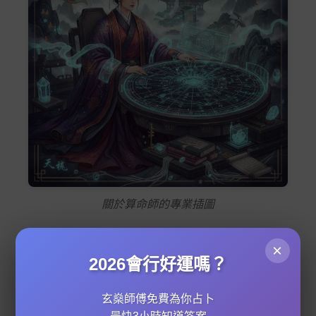
關於算命師的專業插圖
×
姻緣運精準預測
2026會行好運嗎？
姻緣運精準預測
玄燊師傅免費為你占卜
講到
紫微鬥數
嘅姻緣運預測，真係可以話係
命理學
入