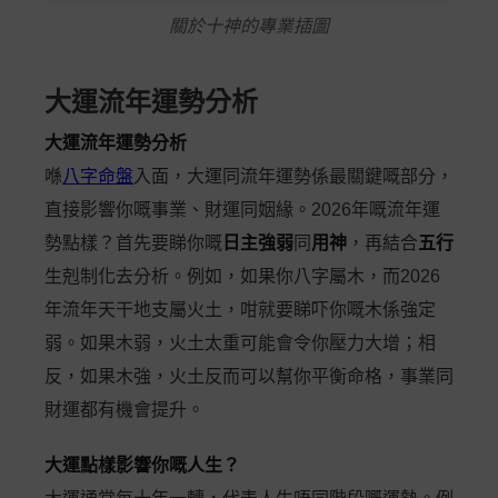
關於十神的專業插圖
大運流年運勢分析
大運流年運勢分析
喺
八字命盤
入面，大運同流年運勢係最關鍵嘅部分，
直接影響你嘅事業、財運同姻緣。2026年嘅流年運
勢點樣？首先要睇你嘅
日主強弱
同
用神
，再結合
五行
生剋制化去分析。例如，如果你八字屬木，而2026
年流年天干地支屬火土，咁就要睇吓你嘅木係強定
弱。如果木弱，火土太重可能會令你壓力大增；相
反，如果木強，火土反而可以幫你平衡命格，事業同
財運都有機會提升。
大運點樣影響你嘅人生？