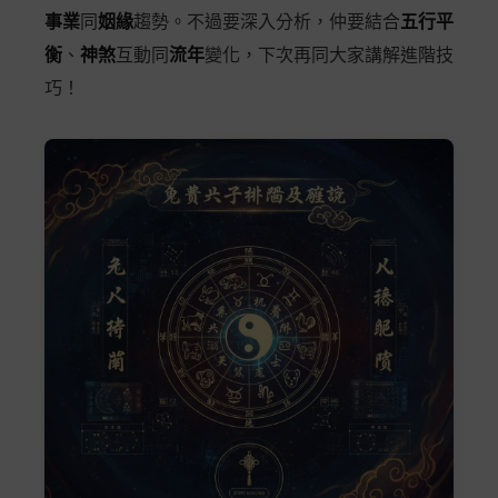
事業
同
姻緣
趨勢。不過要深入分析，仲要結合
五行平
衡
、
神煞
互動同
流年
變化，下次再同大家講解進階技
巧！