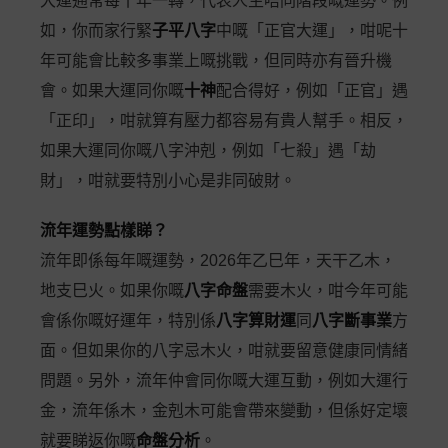
大運通常每十年一轉，代表人生唔同階段嘅運勢。例
如，你而家行緊
子平八字
中嘅「正官大運」，咁呢十
年可能會比較多事業上嘅挑戰，但同時亦有晉升機
會。如果大運同你嘅
十神
配合得好，例如「正官」遇
「正印」，咁就算有壓力都容易有貴人幫手。相反，
如果大運同你嘅八字沖剋，例如「七殺」遇「劫
財」，咁就要特別小心是非同破財。
流年運勢點樣睇？
流年即係每年嘅運勢，2026年乙巳年，天干乙木，
地支巳火。如果你嘅
八字命盤
需要木火，咁今年可能
會係你嘅好運年，特別係
八字算財運
同
八字斷事業
方
面。但如果你的八字忌木火，咁就要留意健康同情緒
問題。另外，流年仲會同你嘅大運互動，例如大運行
金，流年係木，金剋木可能會帶來變動，但係好定壞
就要睇返你嘅
命盤分析
。