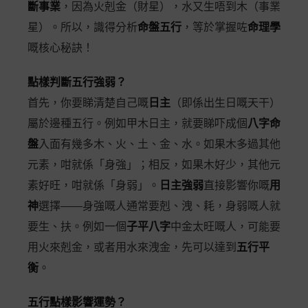
斷事業
，因為火剋金（財星），水又生唔到木（事業
星）。所以，識得分析
命盤五行
，等於掌握咗
命理學
嘅核心秘訣！
點樣判斷五行強弱？
首先，你要睇清楚自己嘅
日主
（即係出生日嘅天干）
屬於邊種五行。例如甲木日主，就要睇吓成個
八字命
盤
入面有幾多木、火、土、金、水。如果木多過其他
元素，咁就係「身強」；相反，如果木好少，其他元
素好旺，咁就係「身弱」。
日主強弱
直接影響你嘅
用
神
選擇——身強嘅人通常要剋、洩、耗，身弱嘅人就
要生、扶。例如一個
子平八字
中金太旺嘅人，可能要
用火來剋金，或者用水來洩金，先可以達到
五行平
衡
。
五行點樣影響運勢？