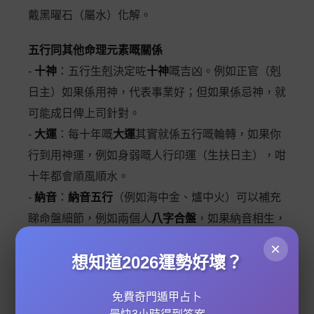
戴黑曜石（屬水）化解。
五行同其他命理元素嘅關係
-
十神
：五行生剋決定咗
十神
嘅吉凶。例如正官（剋
日主）如果係用神，代表事業好；但如果係忌神，就
可能成日俾上司針對。
-
大運
：每十年嘅
大運
其實就係五行嘅輪轉，如果你
行到用神運，例如身弱嘅人行印運（生扶日主），咁
十年都會順風順水。
-
納音
：
納音五行
（例如海中金、爐中火）可以補充
睇命盤細節，例如兩個人
八字合盤
，如果納音相生，
婚姻會更加和諧。
×
想知道2026運勢好壞？
記住，
命盤分析
唔係齋睇單一元素，而要綜合
五行、
十神、神煞、大運
等等，先可以俾到最準確嘅
命理建
免費奇門遁甲占卜