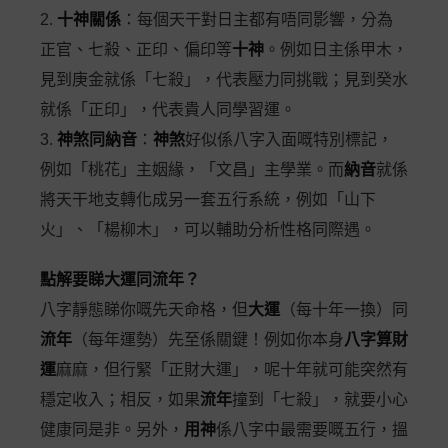
2.
十神關係
：每個天干對日主都有唔同影響，分為
正官、七殺、正印、偏印等
十神
。例如日主係甲木，
見到庚金就係「七殺」，代表壓力同挑戰；見到癸水
就係「正印」，代表貴人同學習運。
3.
神煞同納音
：
神煞
好似係八字入面嘅特別標記，
例如「桃花」主姻緣，「文昌」主學業。而
納音
就係
將天干地支轉化成另一套五行系統，例如「山下
火」、「楊柳木」，可以輔助分析性格同際遇。
點解要睇大運同流年？
八字靜態睇你嘅先天命格，但
大運
（每十年一換）同
流年
（每年運勢）先至係關鍵！例如你本身
八字算財
運
麻麻，但行緊「正財大運」，呢十年就可能突然有
穩定收入；相反，如果
流年
撞到「七殺」，就要小心
健康同是非。另外，
用神
係八字中最需要嘅五行，搵