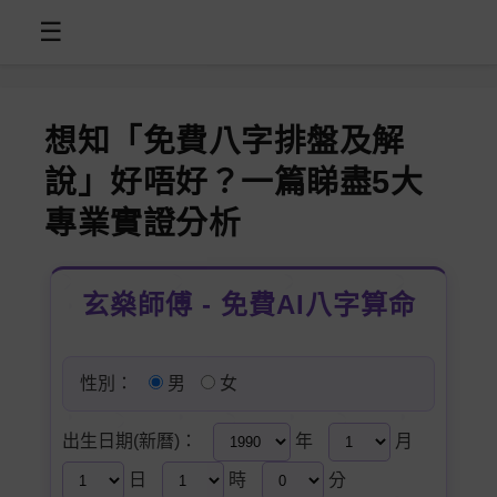
☰
想知「免費八字排盤及解
說」好唔好？一篇睇盡5大
專業實證分析
玄燊師傅 - 免費AI八字算命
性別：
男
女
出生日期(新曆)：
年
月
日
時
分