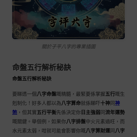
關於子平八字的專業插圖
命盤五行解析秘訣
命盤五行解析秘訣
要睇透一個
八字命盤
嘅精髓，最緊要係掌握
五行
嘅生
剋制化！好多人都以為
八字算命
就係睇吓
十神
同
神
煞
，但其實
五行平衡
先係決定你
日主強弱
同
流年運勢
嘅關鍵。舉個例，如果你
八字排盤
中火元素過旺，而
水元素太弱，咁就可能會影響你嘅
八字算財運
同
八字