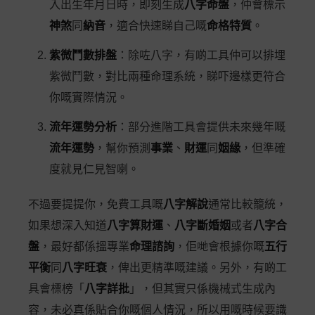
入出生年月日時，即刻生成
八字命盤
，仲會標示
神煞
同
納音
，適合快速睇自己嘅
命格特質
。
紫微鬥數排盤
：除咗八字，有啲工具仲可以排埋
紫微鬥數，對比兩種命理系統，睇吓邊樣更符合
你嘅實際情況。
流年運勢分析
：部分進階工具會提供未來幾年嘅
流年運勢
，幫你預測
事業
、
財運
同
姻緣
，但準確
度就見仁見智喇。
不過要提提你，免費工具嘅
八字解說
通常比較籠統，
如果想深入知道
八字算財運
、
八字斷婚姻
或者
八字合
盤
，最好都係搵專業
命理諮詢
，佢哋會根據你嘅
五行
平衡
同
八字旺衰
，俾出更精準嘅建議。另外，有啲工
具會標榜「
八字詳批
」，但其實只係機械式生成內
容，未必真係貼合你嘅個人情況，所以用嘅時候要識