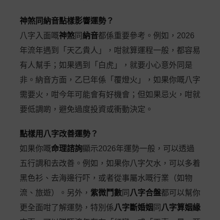
神煞同納音點樣影響運勢？
八字入面嘅
神煞
同
納音
都係重要參考。例如，2026
年流年遇到「天乙貴人」，咁就算運程一般，都容易
有人幫手；如果遇到「白虎」，就要小心意外同是
非。納音方面，乙巳年係「覆燈火」，如果你嘅八字
需要火，咁今年可能會有好機會；但如果忌火，咁就
要低調啲，避免過度投資或衝動決定。
點樣用八字改善運勢？
如果你嘅
命理諮詢
顯示2026年運勢一般，可以透過
五行調和去改善。例如，如果你八字欠水，可以多着
黑色衫、去海邊行吓，或者從事屬水嘅行業（如物
流、旅遊）。另外，
紫微鬥數
同
八字合盤
都可以幫你
更全面咁了解運勢，特別係
八字斷婚姻
同
八字算姻緣