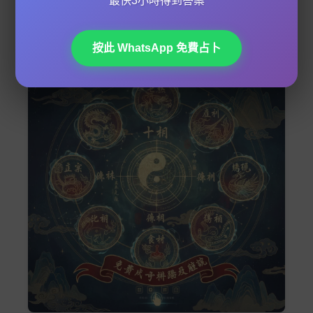
最快3小時得到答案
議
。如果你自己睇唔明，最好搵個專業
算命師
做
八字
詳批
，等佢幫你搵出最適合嘅改運方法！
按此 WhatsApp 免費占卜