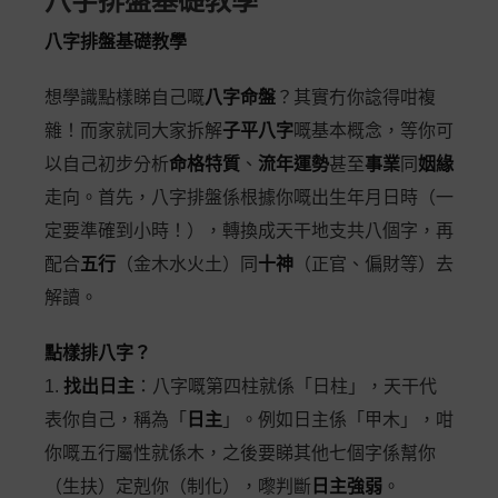
八字排盤基礎教學
八字排盤基礎教學
想學識點樣睇自己嘅
八字命盤
？其實冇你諗得咁複
雜！而家就同大家拆解
子平八字
嘅基本概念，等你可
以自己初步分析
命格特質
、
流年運勢
甚至
事業
同
姻緣
走向。首先，八字排盤係根據你嘅出生年月日時（一
定要準確到小時！），轉換成天干地支共八個字，再
配合
五行
（金木水火土）同
十神
（正官、偏財等）去
解讀。
點樣排八字？
1.
找出日主
：八字嘅第四柱就係「日柱」，天干代
表你自己，稱為「
日主
」。例如日主係「甲木」，咁
你嘅五行屬性就係木，之後要睇其他七個字係幫你
（生扶）定剋你（制化），嚟判斷
日主強弱
。