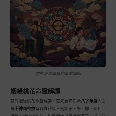
關於流年運勢的專業插圖
姻緣桃花命盤解讀
講到姻緣桃花命盤解讀，首先要睇你嘅
八字命盤
入面
嘅
十神
同
神煞
有冇桃花星。例如子、午、卯、酉呢四