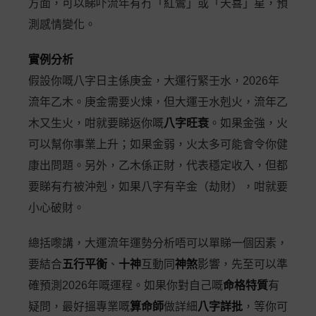
方面，可以睇吓流年有冇「紅鸞」或「天喜」星，預
測感情變化。
實例分析
假設你嘅八字日主係庚金，大運行緊壬水，2026年
流年乙木。庚金需要火煉，但大運壬水剋火，流年乙
木又生火，咁就要睇返你嘅
八字旺衰
。如果金強，火
可以幫你事業上升；如果金弱，火太多可能會令你健
康出問題。另外，乙木係正財，代表穩定收入，但都
要睇有冇被沖剋，如果八字有辛金（劫財），咁就要
小心破財。
總括嚟講，大運流年運勢分析唔可以單睇一個因素，
要結合
五行平衡
、
十神
互動同
神煞
影響，先至可以準
確預測2026年嘅運程。如果你對自己嘅
命格特質
有
疑問，最好搵專業嘅
算命師
做詳細
八字詳批
，等你可