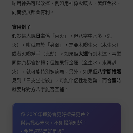
啱用神先可以改運，例如用神係火嘅人，著紅色衫、
向南發展都會有利。
實用例子
假設某人嘅
日主
係「丙火」，但八字中水多（剋
火），咁就屬於「身弱」，需要木嚟生火（木生火）
或者火嚟幫手（比劫）。如果佢
大運
行到木運，事業
同健康都會好轉；但如果行金運（金生水，水再剋
火），就可能特別多病痛。另外，如果佢
八字斷婚姻
見到「日支坐七殺」，可能伴侶性格強勢，而
合盤
時
就要睇對方八字能否互補。
😰 2026年運勢會更好還是更差？
與其擔心未來，不如提前知道：
• 今年運勢是好是壞?