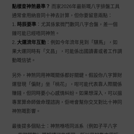
點樣查神煞最準？
而家2026年最新嘅八字排盤工具
通常會用納音同十神去計算，但你要留意兩點：
1.
時辰要準
：尤其係紫微鬥數同八字合盤，差一個
鐘可能已經唔同神煞。
2.
大運流年互動
：例如今年流年見到「驛馬」，如
果大運同時有「文昌」，可能係出國讀書或者工作調
動嘅信號。
另外，神煞同用神嘅關係都好關鍵。假設你八字算財
運發現「偏財」坐「桃花」，咁可能代表靠人際關係
賺錢，但同時要小心感情糾紛。如果想深入，可以搵
專業算命師做命理諮詢，佢哋會幫你交叉對比十神同
神煞嘅影響。
最後提多個貼士：神煞喺唔同派系（例如子平八字