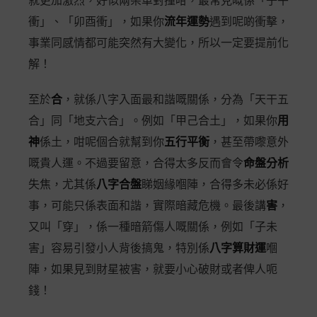
就更加激烈，好似兩架車對撞咁，最常見嘅係「子午
衝」、「卯酉衝」，如果你
流年運勢
遇到呢啲衝擊，
事業同感情都可能突然有大變化，所以一定要提前化
解！
至於
合
，就係八字入面最和諧嘅關係，分為「天干五
合」同「地支六合」。例如「甲己合土」，如果你
用
神
係土，咁呢個合就幫到你
五行平衡
，甚至帶嚟意外
嘅貴人運。不過要留意，合得太多反而會令
命盤分析
失焦，尤其係
八字合盤
睇姻緣嗰陣，合得多未必係好
事，可能只係表面和諧，實際暗藏危機。最後講
害
，
又叫「穿」，係一種暗箭傷人嘅關係，例如「子未
害」容易引發小人背後搞鬼，特別係
八字算財運
嗰
陣，如果見到財星被害，就要小心破財或者俾人呃
錢！