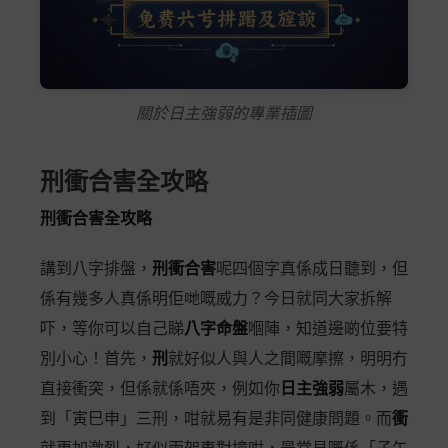
關於日主強弱的專業插圖
刑衝合害全攻略
刑衝合害全攻略
講到八字排盤，
刑衝合害
呢四個字真係成日聽到，但
係有幾多人真係明佢哋嘅威力？今日就同大家拆解
吓，等你可以自己睇
八字命盤
嗰陣，知道邊啲位要特
別小心！首先，
刑
就好似人與人之間嘅摩擦，明明冇
直接衝突，但係就係唔夾，例如你
日主強弱
屬木，遇
到「寅巳申」三刑，咁就易有是非同健康問題。而
衝