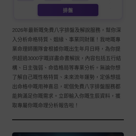
排盤
2026年最新嘅免費八字排盤及解說服務，幫你深
入分析命格特質、姻緣、事業同財運！我哋嘅專
業命理師團隊會根據你嘅出生年月日時，為你提
供超過3000字嘅詳盡命書解說，內容包括五行結
構、日主強弱、命造格局等專業分析。無論你想
了解自己嘅性格特質、未來流年運勢，定係想搵
出命格中嘅用神喜忌，呢個免費八字排盤服務都
能夠滿足你嘅需求。立即輸入你嘅生辰資料，獲
取專屬你嘅命理分析報告啦！