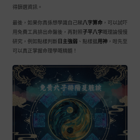
得篩選資訊。
最後，如果你真係想學識自己睇
八字算命
，可以試吓
用免費工具排出命盤後，再對照
子平八字
嘅理論慢慢
研究，例如點樣判斷
日主強弱
、點樣揾
用神
，咁先至
可以真正掌握命理學嘅精髓！