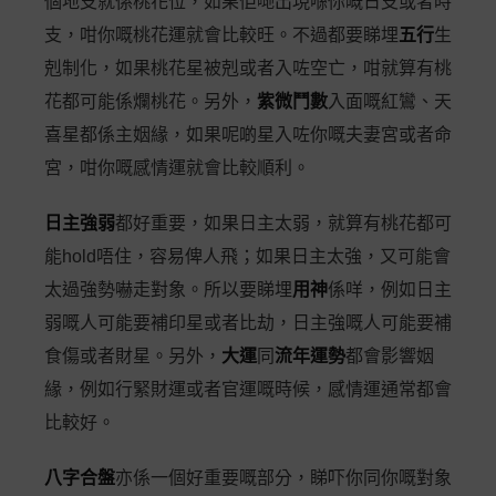
個地支就係桃花位，如果佢哋出現喺你嘅日支或者時
支，咁你嘅桃花運就會比較旺。不過都要睇埋
五行
生
剋制化，如果桃花星被剋或者入咗空亡，咁就算有桃
花都可能係爛桃花。另外，
紫微鬥數
入面嘅紅鸞、天
喜星都係主姻緣，如果呢啲星入咗你嘅夫妻宮或者命
宮，咁你嘅感情運就會比較順利。
日主強弱
都好重要，如果日主太弱，就算有桃花都可
能hold唔住，容易俾人飛；如果日主太強，又可能會
太過強勢嚇走對象。所以要睇埋
用神
係咩，例如日主
弱嘅人可能要補印星或者比劫，日主強嘅人可能要補
食傷或者財星。另外，
大運
同
流年運勢
都會影響姻
緣，例如行緊財運或者官運嘅時候，感情運通常都會
比較好。
八字合盤
亦係一個好重要嘅部分，睇吓你同你嘅對象