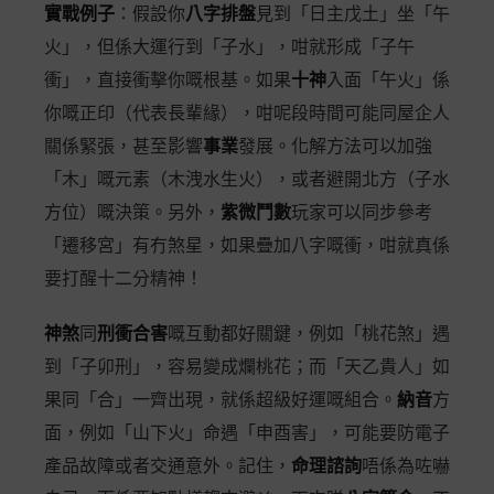
實戰例子
：假設你
八字排盤
見到「日主戊土」坐「午
火」，但係大運行到「子水」，咁就形成「子午
衝」，直接衝擊你嘅根基。如果
十神
入面「午火」係
你嘅正印（代表長輩緣），咁呢段時間可能同屋企人
關係緊張，甚至影響
事業
發展。化解方法可以加強
「木」嘅元素（木洩水生火），或者避開北方（子水
方位）嘅決策。另外，
紫微鬥數
玩家可以同步參考
「遷移宮」有冇煞星，如果疊加八字嘅衝，咁就真係
要打醒十二分精神！
神煞
同
刑衝合害
嘅互動都好關鍵，例如「桃花煞」遇
到「子卯刑」，容易變成爛桃花；而「天乙貴人」如
果同「合」一齊出現，就係超級好運嘅組合。
納音
方
面，例如「山下火」命遇「申酉害」，可能要防電子
產品故障或者交通意外。記住，
命理諮詢
唔係為咗嚇