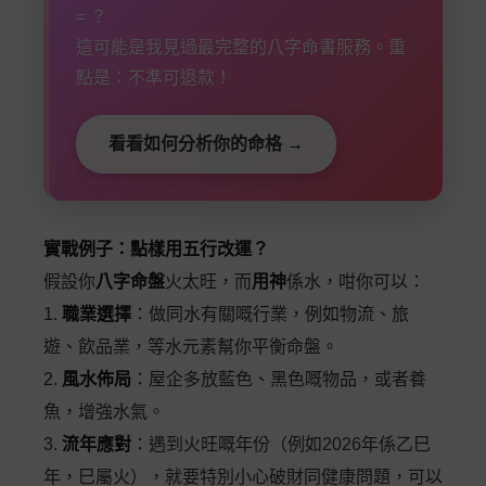
= ？
這可能是我見過最完整的八字命書服務。重
點是：不準可退款！
看看如何分析你的命格 →
實戰例子：點樣用五行改運？
假設你
八字命盤
火太旺，而
用神
係水，咁你可以：
1.
職業選擇
：做同水有關嘅行業，例如物流、旅
遊、飲品業，等水元素幫你平衡命盤。
2.
風水佈局
：屋企多放藍色、黑色嘅物品，或者養
魚，增強水氣。
3.
流年應對
：遇到火旺嘅年份（例如2026年係乙巳
年，巳屬火），就要特別小心破財同健康問題，可以