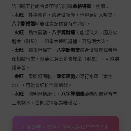
唔同嘅五行組合會帶嚟唔同嘅
命格特質
。例如：
-
木旺
：性格剛直，適合做領導，但容易同人嗌交，
八字斷婚姻
時要注意配偶宮有冇沖剋。
-
火旺
：熱情衝動，
八字算財運
可能起伏大，因為火
剋金（財星），如果大運唔幫補，容易使大咗。
-
土旺
：穩重但保守，
八字斷事業
適合做管理或者地
產相關行業，但要注意土多會埋金（財星），可能賺
錢辛苦。
-
金旺
：果斷但固執，
流年運勢
如果行水運（金生
水），可能會好忙但賺到錢。
-
水旺
：聰明但情緒化，
八字算姻緣
要睇配偶宮有冇
土來制水，否則感情容易唔穩定。
📊 8000字 × 25頁 × 涵蓋未來10年流年分析