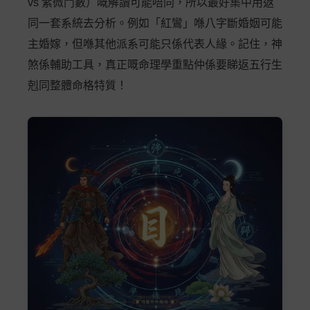
vs 紫微鬥數）嘅解讀可能唔同，所以最好集中用返
同一套系統去分析。例如「紅鸞」喺八字斷婚姻可能
主婚嫁，但喺其他派系可能只係代表人緣。記住，神
煞係輔助工具，真正嘅命理學重點仲係要睇返五行生
剋同整體命格特質！