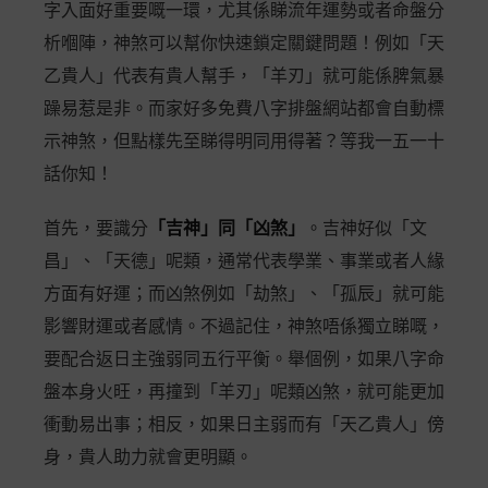
字入面好重要嘅一環，尤其係睇流年運勢或者命盤分
析嗰陣，神煞可以幫你快速鎖定關鍵問題！例如「天
乙貴人」代表有貴人幫手，「羊刃」就可能係脾氣暴
躁易惹是非。而家好多免費八字排盤網站都會自動標
示神煞，但點樣先至睇得明同用得著？等我一五一十
話你知！
首先，要識分
「吉神」同「凶煞」
。吉神好似「文
昌」、「天德」呢類，通常代表學業、事業或者人緣
方面有好運；而凶煞例如「劫煞」、「孤辰」就可能
影響財運或者感情。不過記住，神煞唔係獨立睇嘅，
要配合返日主強弱同五行平衡。舉個例，如果八字命
盤本身火旺，再撞到「羊刃」呢類凶煞，就可能更加
衝動易出事；相反，如果日主弱而有「天乙貴人」傍
身，貴人助力就會更明顯。