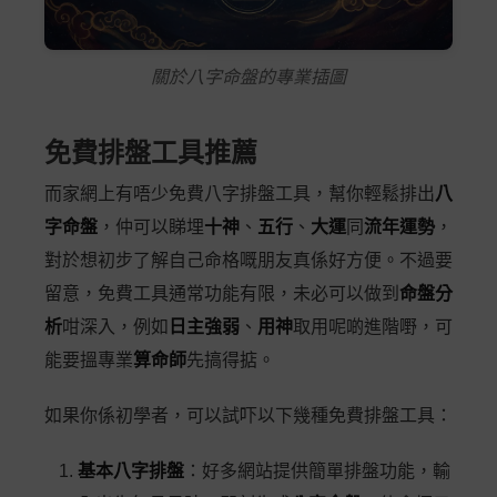
關於八字命盤的專業插圖
免費排盤工具推薦
而家網上有唔少免費八字排盤工具，幫你輕鬆排出
八
字命盤
，仲可以睇埋
十神
、
五行
、
大運
同
流年運勢
，
對於想初步了解自己命格嘅朋友真係好方便。不過要
留意，免費工具通常功能有限，未必可以做到
命盤分
析
咁深入，例如
日主強弱
、
用神
取用呢啲進階嘢，可
能要搵專業
算命師
先搞得掂。
如果你係初學者，可以試吓以下幾種免費排盤工具：
基本八字排盤
：好多網站提供簡單排盤功能，輸