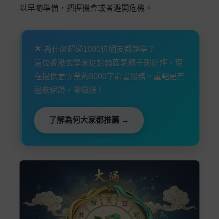
以早啲準備，把握機會或者避開危機。
🌟 為什麼超過1000位網友都說準？
這位香港玄學家從討論區累積千則好評，現
在提供更專業的8000字命書服務。重點是有
退款保證，零風險！
了解為何大家都推薦 →