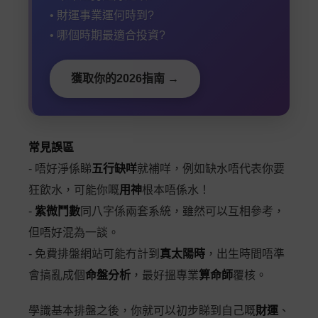
• 財運事業運何時到?
• 哪個時期最適合投資?
獲取你的2026指南 →
常見誤區
- 唔好淨係睇
五行缺咩
就補咩，例如缺水唔代表你要
狂飲水，可能你嘅
用神
根本唔係水！
-
紫微鬥數
同八字係兩套系統，雖然可以互相參考，
但唔好混為一談。
- 免費排盤網站可能冇計到
真太陽時
，出生時間唔準
會搞亂成個
命盤分析
，最好搵專業
算命師
覆核。
學識基本排盤之後，你就可以初步睇到自己嘅
財運
、