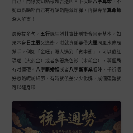
自己，而係要知點樣趨吉避凶。下次睇
八字算命
，不
妨重點睇吓自己有冇呢啲隱藏炸彈，再搵專業
算命師
深入解畫！
最後提多句，
五行
嘅生剋其實比刑衝合害更基本，如
果本身
日主弱
又逢衝，咁就真係要借
大運
同風水佈局
幫手。例如「金旺」嘅人遇到「寅申衝」，可以戴紅
瑪瑙（火剋金）或者多著綠色衫（木耗金），等個局
冇咁僵硬。
八字斷婚姻
或者
八字斷事業
嗰陣，千祈唔
好忽略呢啲細節，有時就係差少少化解，成個運勢就
可以翻身㗎！