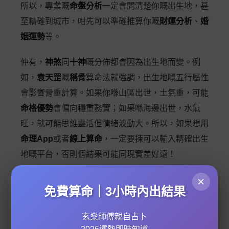
所以，專業嘅
命盤分析
一定會問清楚你嘅出生地，甚
至精確到城市，咁先可以準確推算你嘅
財運分析
、
婚
姻運勢
等。
仲有，
神煞
同
十神
嘅分佈都會因為出生地而變。例
如，
袁天罡
嘅
稱骨
算命法就強調，出生地嘅五行屬性
會影響骨重計算。如果你喺山區出世，土氣重，可能
命格優勢
會偏向穩重務實；如果喺海邊出世，水氣
旺，就可能思維靈活但情緒波動大。所以，如果想用
命理App
或者
線上算命
，一定要揀可以輸入精確出生
地嘅平台，否則個結果可能同現實差好遠！
×
最後提提你，如果想學
奇門遁甲課程
或者深入研究
姓
免費算命｜3小時內出結果
名學
，記住要考慮埋自己嘅出生地特性，咁先可以真
正
趨吉避兇
。例如，你嘅
紫微運勢曲線
如果顯示今年
玄燊師傅親自占卜
行土運，但出生地本身土氣過重，咁就要小心脾胃問