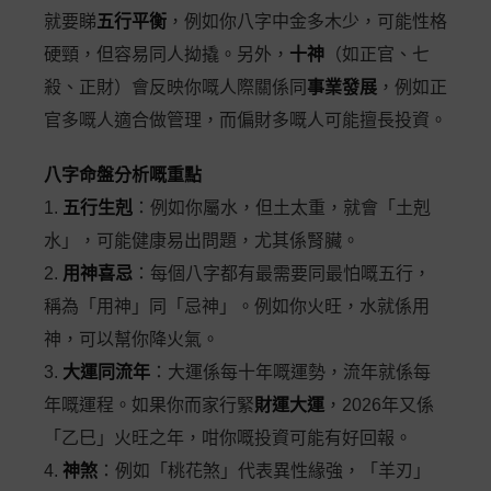
就要睇
五行平衡
，例如你八字中金多木少，可能性格
硬頸，但容易同人拗撬。另外，
十神
（如正官、七
殺、正財）會反映你嘅人際關係同
事業發展
，例如正
官多嘅人適合做管理，而偏財多嘅人可能擅長投資。
八字命盤分析嘅重點
1.
五行生剋
：例如你屬水，但土太重，就會「土剋
水」，可能健康易出問題，尤其係腎臟。
2.
用神喜忌
：每個八字都有最需要同最怕嘅五行，
稱為「用神」同「忌神」。例如你火旺，水就係用
神，可以幫你降火氣。
3.
大運同流年
：大運係每十年嘅運勢，流年就係每
年嘅運程。如果你而家行緊
財運大運
，2026年又係
「乙巳」火旺之年，咁你嘅投資可能有好回報。
4.
神煞
：例如「桃花煞」代表異性緣強，「羊刃」