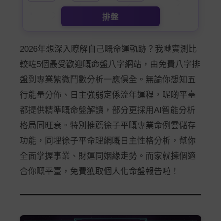
排盤
2026年想深入瞭解自己嘅命運軌跡？我哋實測比
較咗5個最受歡迎嘅命盤八字網站，由免費八字排
盤到專業紫微鬥數分析一應俱全。無論你想知五
行能量分佈、日主強弱定係流年運程，呢啲平臺
都提供精準嘅命盤解讀，部分更採用AI智能分析
格局同旺衰。特別推薦徐子平嘅專業命例雲儲存
功能，同埋徐子平命理網嘅日主性格分析，幫你
全面掌握事業、財運同姻緣走勢。而家就揀個適
合你嘅平臺，免費獲取個人化命盤報告啦！