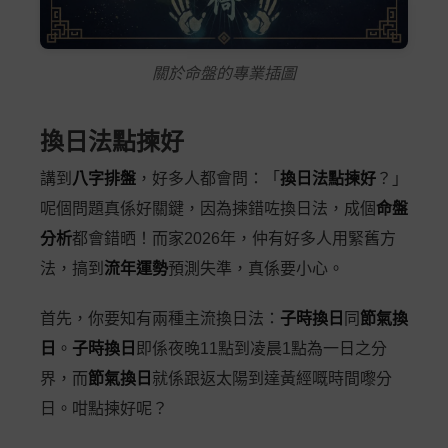
關於命盤的專業插圖
換日法點揀好
講到
八字排盤
，好多人都會問：「
換日法點揀好
？」
呢個問題真係好關鍵，因為揀錯咗換日法，成個
命盤
分析
都會錯晒！而家2026年，仲有好多人用緊舊方
法，搞到
流年運勢
預測失準，真係要小心。
首先，你要知有兩種主流換日法：
子時換日
同
節氣換
日
。
子時換日
即係夜晚11點到凌晨1點為一日之分
界，而
節氣換日
就係跟返太陽到達黃經嘅時間嚟分
日。咁點揀好呢？