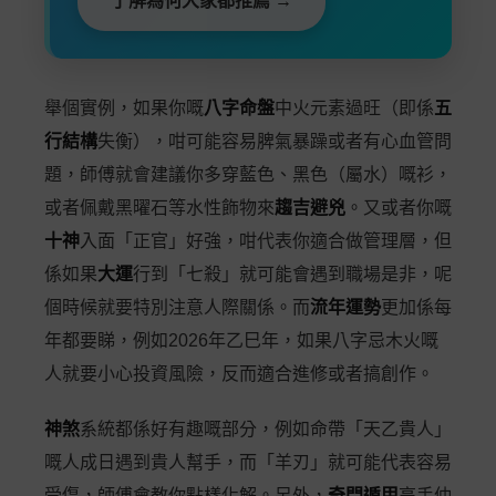
了解為何大家都推薦 →
舉個實例，如果你嘅
八字命盤
中火元素過旺（即係
五
行結構
失衡），咁可能容易脾氣暴躁或者有心血管問
題，師傅就會建議你多穿藍色、黑色（屬水）嘅衫，
或者佩戴黑曜石等水性飾物來
趨吉避兇
。又或者你嘅
十神
入面「正官」好強，咁代表你適合做管理層，但
係如果
大運
行到「七殺」就可能會遇到職場是非，呢
個時候就要特別注意人際關係。而
流年運勢
更加係每
年都要睇，例如2026年乙巳年，如果八字忌木火嘅
人就要小心投資風險，反而適合進修或者搞創作。
神煞
系統都係好有趣嘅部分，例如命帶「天乙貴人」
嘅人成日遇到貴人幫手，而「羊刃」就可能代表容易
受傷，師傅會教你點樣化解。另外，
奇門遁甲
高手仲