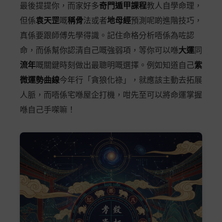
最後提提你，而家好多
奇門遁甲課程
教人自學命理，
但係
袁天罡
嘅
稱骨
法或者
地母經
預測呢啲進階技巧，
真係要跟師傅先學得識。記住命格分析唔係為咗認
命，而係幫你認清自己嘅強弱項，等你可以喺
大運
同
流年
嘅關鍵時刻做出最聰明嘅選擇。例如知道自己
紫
微運勢曲線
今年行「貪狼化祿」，就應該主動去拓展
人脈，而唔係宅喺屋企打機，咁先至可以將命運掌握
喺自己手㗎嘛！