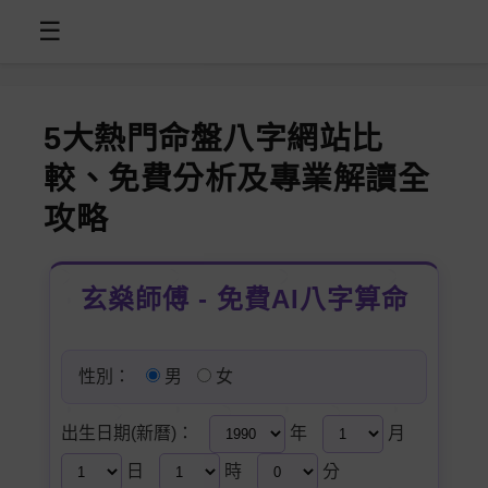
☰
5大熱門命盤八字網站比
較、免費分析及專業解讀全
攻略
玄燊師傅 - 免費AI八字算命
性別：
男
女
出生日期(新曆)：
年
月
日
時
分