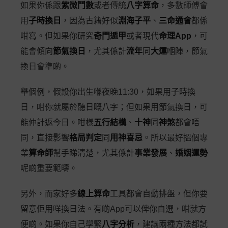
如果你係跟
紫微鬥數
或者傳統
八字算命
，多數師傅會
用
子時換日
，因為古籍好似
淵海子平
、
三命通會
都係
咁寫。但如果你研究
奇門遁甲
或者現代
命理App
，可
能會傾向
節氣換日
，尤其係計
流年
同
大運
嗰陣，節氣
換日會準啲。
舉個例，假設你出生喺夜晚11:30，如果用子時換
日，咁你就屬於聽日嘅八字；但如果用節氣換日，可
能仲計返今日。咁樣
五行結構
、
十神
同
神煞
都會唔
同，直接影響
格局判定
同
用神喜忌
。所以最好搵個專
業
算命師
幫手睇清楚，尤其係計
事業發展
、
婚姻運勢
呢啲重要範疇。
另外，而家好多
線上算命
工具都會自動排盤，但你要
留意佢用咩換日法。有啲App可以俾你自選，咁就方
便啲。如果你自己學緊
八字分析
，建議兩種方法都試