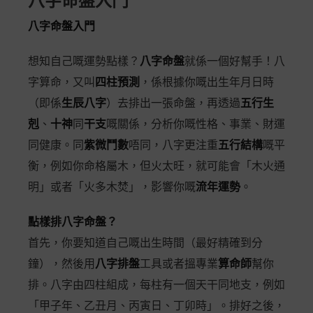
八字命盤入門
八字命盤入門
想知自己嘅運勢點樣？
八字命盤
就係一個好幫手！八
字算命，又叫
四柱預測
，係根據你嘅出生年月日時
（即係
生辰八字
）去排出一張命盤，再透過
五行生
剋
、
十神
同
干支
嘅關係，分析你嘅性格、事業、財運
同健康。同
紫微鬥數
唔同，八字更注重
五行結構
嘅平
衡，例如你命格屬木，但火太旺，就可能會「木火通
明」或者「火多木焚」，影響你嘅
流年運勢
。
點樣排八字命盤？
首先，你要知道自己嘅出生時間（最好精確到分
鐘），然後用
八字排盤
工具或者搵專業
算命師
幫你
排。八字由四柱組成，每柱有一個天干同地支，例如
「甲子年、乙丑月、丙寅日、丁卯時」。排好之後，