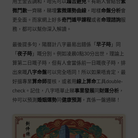
用土金去調和，咁先可以
趨吉避兇
。有啲人會結合
紫
微鬥數
一齊睇，睇埋
紫微運勢曲線
，咁樣
命盤分析
會
更全面。而家網上好多
奇門遁甲課程
或者
命理諮詢
服
務，都可以幫你深入解讀。
最後提多句，陽曆計八字最易出錯係「
早子時
」同
「
夜子時
」嘅分別。例如凌晨0點30分出世，理論上
算第二日嘅子時，但有人會當係前一日嘅夜子時，排
出來嘅
八字命盤
可以完全唔同！所以如果唔肯定，最
好搵專業
算命師
覆核，或者用
線上算命
工具double-
check。記住，八字唔單止睇
事業發展
同
財運分析
，
仲可以預測
婚姻運勢
同
健康預測
，真係一盤通睇！