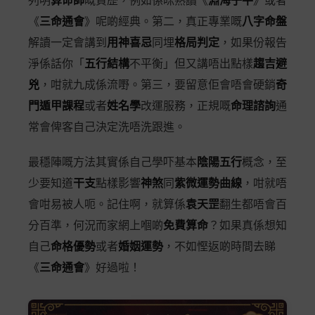
列明
算命師
嘅資歷，例如係咪熟讀《
淵海子平
》或者
《
三命通會
》呢啲經典。第二，真正專業嘅
八字命盤
解讀一定會講到
用神喜忌
同埋
格局判定
，如果份報告
淨係話你「
五行結構
不平衡」但又講唔出點樣
趨吉避
兇
，咁就九成係流嘢。第三，要留意佢會唔會硬銷
奇
門遁甲課程
或者
姓名學
改運服務，正規嘅
命理諮詢
通
常會俾客自己決定洗唔洗跟進。
最穩陣嘅方法其實係自己學吓基本
陰陽五行
概念，至
少要知道
干支
點樣影響
神煞
同
紫微運勢曲線
，咁就唔
會咁易被人呃。記住啊，就算係
袁天罡
翻生都唔會百
分百準，何況而家網上嗰啲
免費算命
？如果真係想知
自己
命格優勢
或者
婚姻運勢
，不如慳返啲時間去睇
《
三命通會
》好過啦！