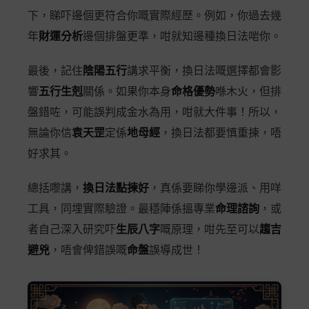
下，睇吓邊個更符合你嘅實際經歷。例如，你過去幾
年
財運分析
邊個排盤更準，咁就知邊種換日法啱你。
最後，記住
陰陽五行
講求平衡，換日法嘅選擇都會影
響
五行生剋
關係。如果你本身
命格優勢
喺木火，但排
盤錯咗，可能誤判成金水為用，咁就大件事！所以，
無論你信
袁天罡
定係
地母經
，換日法都要慎重揀，唔
好求其。
總括嚟講，
換日法點揀好
，真係要睇你學邊派、用咩
工具，同埋實際驗證。最穩陣係搵專業
命理諮詢
，或
者自己深入研究吓
生辰八字
嘅原理，咁先至可以
趨吉
避兇
，唔會俾錯誤嘅
命盤
誤導成世！