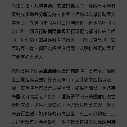
你知唔知，
八字算命
同
紫微鬥數
入面，你嘅出生地其
實對成個
命盤分析
有好大影響？唔好以為淨係時辰八
字緊要，就算同年同月同日同時出世，但係喺唔同地
方出世，個
五行結構
同
陰陽五行
嘅配合都可以完全唔
同！舉個例，如果你喺香港出世，同喺北京出世，就
算時辰一樣，但因為經緯度唔同，
八字排盤
嘅結果都
可能有好大出入。
點解會咁？因為
算命師
做
命理諮詢
時，會考慮埋你嘅
出生地經緯度去計算真太陽時，尤其係中國幅員遼
闊，東西時差可以差成幾個鐘，如果唔調整，個
八字
命盤
就可能錯晒！例如，
淵海子平
同
三命通會
呢啲古
籍都有講，出生地嘅氣候、地理環境都會影響一個人
嘅
五行生剋
。如果你喺南方出世，火土可能較旺；北
方出世就可能金水較強，咁樣就會直接影響你嘅
用神