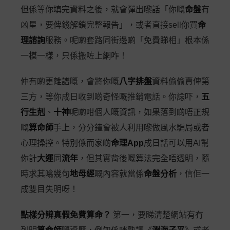
但係等你填完資料之後，就會彈出嚟話「你嘅
命盤
有
凶星，要俾錢解鎖完整報告」，或者直接sell你買
命
理諮詢
服務。呢啲套路同街邊啲「免費睇相」根本係
一模一樣，只係搬咗上網咋！
仲有啲更離譜嘅，會將你嘅
八字排盤
資料偷偷賣俾第
三方，等你成日收到啲奇怪嘅推銷電話。你諗吓，
五
行生剋
、
十神
呢啲咁個人嘅資訊，如果落到啲唔正規
嘅
算命師
手上，分分鐘會被人利用嚟做風水騙局或者
心理操控。特別係而家啲
命理App
成日話可以用AI幫
你計
大運
同
流年
，但其實背後嘅算法完全唔透明，隨
時求其噏幾句
地母經
嘅內容就當係
命盤分析
，信佢一
成雙目失明呀！
點樣分辨真假免費算命？
第一，要睇清楚網站有冇