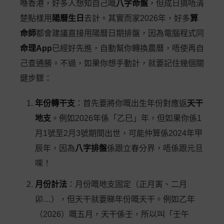
喺香港，好多人想知自己嘅
八字命盤
，但成日搞唔清
楚點樣用
陽曆生日
去計。其實而家2026年，好多
算
命師
都會建議直接用陽曆日期排盤，因為電腦程式同
命理App
已經好先進，自動幫你轉換農曆，唔使再自
己查通勝。不過，如果你想手動計，就要記住幾個關
鍵步驟：
年份轉干支
：首先要將你嘅出生年份對應返
天干
地支
。例如2026年係「乙巳」年，但如果你係1
月1號至2月3號期間出世，可能仲算係2024年甲
辰年，因為
八字排盤
係跟立春分界，唔係跟元旦
㗎！
月份計法
：月份嘅地支固定（正月寅、二月
卯…），但天干就要睇年份嘅天干。例如乙年
（2026）嘅五月，天干係壬，所以叫「壬午