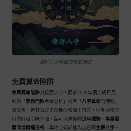
關於八字命盤的專業插圖
免費算命陷阱
免費算命陷阱
真係要小心！而家2026年網上成日見
到啲「
紫微鬥數
免費分析」或者「
八字算命
唔使錢」
嘅廣告，但其實好多都係伏嚟㗎！首先，佢哋通常會
用啲好吸引嘅字眼，話可以幫你睇
流年運勢
、
事業發
展
同埋
財運分析
，等你心郁郁輸入自己嘅
生辰八字
。