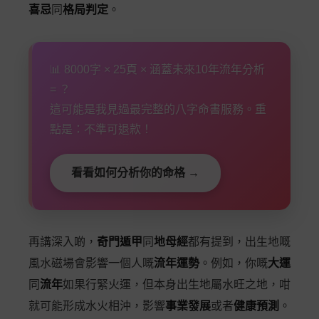
喜忌
同
格局判定
。
📊 8000字 × 25頁 × 涵蓋未來10年流年分析
= ？
這可能是我見過最完整的八字命書服務。重
點是：不準可退款！
看看如何分析你的命格 →
再講深入啲，
奇門遁甲
同
地母經
都有提到，出生地嘅
風水磁場會影響一個人嘅
流年運勢
。例如，你嘅
大運
同
流年
如果行緊火運，但本身出生地屬水旺之地，咁
就可能形成水火相沖，影響
事業發展
或者
健康預測
。