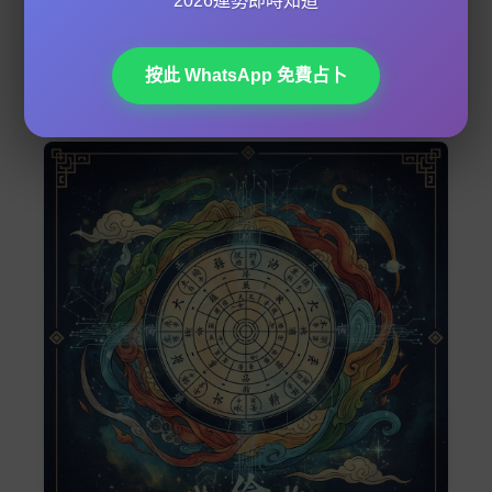
2026運勢即時知道
題，或者投資上避免過度保守。總之，出生地唔可以
忽視，佢同你嘅
干支
、
五行平衡
息息相關，影響你一
按此 WhatsApp 免費占卜
生嘅運程！