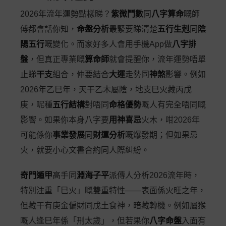
2026年流年運勢點樣睇？
紫微鬥數
同
八字算命
嘅師
傅都會話你知，
命盤分析
最緊要睇清楚
五行生剋
同
陰
陽五行
嘅變化。而家好多人會用手機App做
八字排
盤
，但真正專業嘅
算命師
就會提醒你，流年運勢唔單
止睇
干支
組合，仲要結合
大運
走勢同
神煞
影響。例如
2026年乙巳年，天干乙木屬陰，地支巳火藏丙戊
庚，呢種
五行結構
對唔同
命格優勢
嘅人有完全唔同嘅
影響。如果你本身八字要
用神喜忌
火木，咁2026年
可能係你
事業發展
同
財運分析
嘅爆發期；但如果忌
火，就要小心文書合約同人際糾紛。
奇門遁甲
高手同
淵海子平
派傳人分析2026流年時，
特別注重「巳火」嘅雙重特性——表面係火旺之年，
但藏干有庚金偏財同戊土食神，暗藏轉機。例如屬猴
嘅人逢巳年係「刑太歲」，但若果你
八字命盤
入面有