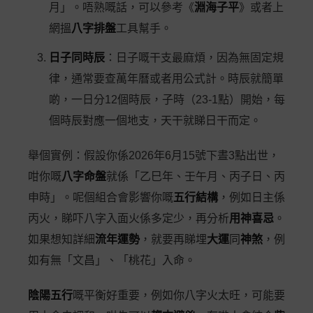
月」。唔熟嘅話，可以參考《
淵海子平
》或者上
網搵
八字排盤
工具幫手。
日子同時辰
：日子嘅干支最麻煩，因為無固定規
律，通常要查萬年曆或者用公式計。時辰就簡單
啲，一日分12個時辰，子時（23-1點）開始，每
個時辰對應一個地支，天干就睇日干而定。
舉個實例：假設你係2026年6月15號下晝3點出世，
咁你嘅
八字命盤
就係「乙巳年、壬午月、丙子日、丙
申時」。呢個組合會影響你嘅
五行結構
，例如日主係
丙火，睇吓八字入面火係多定少，再分析
用神喜忌
。
如果想知詳細
流年運勢
，就要再睇埋
大運
同
神煞
，例
如有無「文昌」、「桃花」入命。
陰陽五行
嘅平衡好重要，例如你八字火太旺，可能要