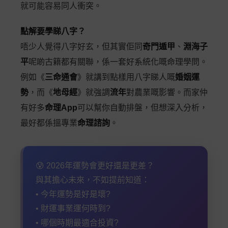
就可能容易同人衝突。
點解要學睇八字？
唔少人覺得八字好玄，但其實佢同
奇門遁甲
、
淵海子
平
呢啲古籍都有關聯，係一套好系統化嘅命理學問。
例如《
三命通會
》就講到點樣用八字睇人嘅
婚姻運
勢
，而《
地母經
》就強調
流年
對農業嘅影響。而家仲
有好多
命理App
可以幫你自動排盤，但想深入分析，
最好都係搵專業
命理諮詢
。
😰 2026年運勢會更好還是更差？
與其擔心未來，不如提前知道：
• 今年運勢是好是壞?
• 財運事業運何時到?
• 哪個時期最適合投資?