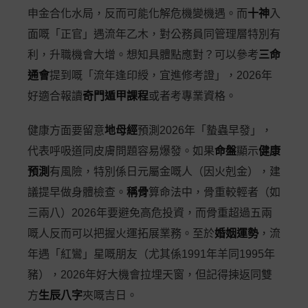
申金合化水局，反而可能化解危機變機遇。而
十神
入
面嘅「正官」遇流年乙木，對公務員同管理層特別有
利，升職機會大增。想知具體點應對？可以參考
三命
通會
提到嘅「流年逢印綬，宜進修考證」，2026年
好適合報讀
奇門遁甲課程
或者考專業資格。
健康方面要留意
地母經
預測2026年「蟄蟲早發」，
代表呼吸道同皮膚問題容易爆發。如果
命盤
顯示
健康
預測
有風險，特別係日元屬金嘅人（因火剋金），建
議提早做身體檢查。
稱骨
算命法中，骨重較輕者（如
三兩八）2026年要避免高危投資，而骨重超過五兩
嘅人反而可以把握火運拓展業務。至於
婚姻運勢
，流
年遇「紅鸞」星嘅朋友（尤其係1991年羊同1995年
豬），2026年好大機會拉埋天窗，但記得揀返同雙
方
生辰八字
夾嘅吉日。