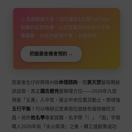
⚠️ 名額剩餘不多！這位擁有130萬YouTube
點擊的玄學師傅，正在限量提供詳批八字命
書服務。14天內覺得不準？全額退款。
把握最後機會預約 →
而家後生仔好興用AI做
命理諮詢
，但
袁天罡
留低嘅秘
訣話齋，真正
趨吉避兇
要睇埋方位——2026年九宮
飛星「五黃」入中宮，屋企中央位置忌動土。想增強
五行平衡
？可以喺辦公室東南位放綠色植物催旺文
昌。另外
姓名學
專家提醒，名字帶「氵」「雨」字頭
嘅人2026年有「水火既濟」之象，轉工或創業成功