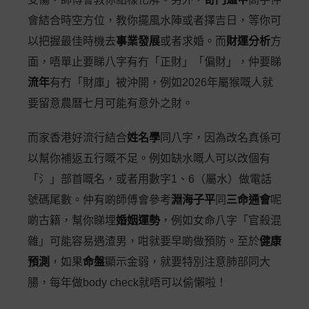
會結合時空方位，教你擺風水陣或者擇吉日，等你可
以把握最佳時機去
事業發展
或者求婚。而
財運分析
方
面，唔單止要睇八字有冇「正財」「偏財」，仲要睇
流年
有冇「財庫」被沖開，例如2026年屬猴嘅人就
要留意農曆七月可能有意外之財。
而家香港好流行結合
姓名學
同八字，因為改名真係可
以幫你補返五行嘅不足。例如缺水嘅人可以改個有
「氵」部首嘅名，或者用數字1、6（屬水）做電話
號碼尾數。仲有啲師傅會參考
淵海子平
同
三命通會
呢
啲古籍，幫你睇埋
婚姻運勢
，例如女命八字「官殺混
雜」可能容易遇渣男，咁就要早啲做預防。至於
健康
預測
，如果
命盤
顯示金弱，就要特別注意肺部同大
腸，每年做body check就唔可以偷懶啦！