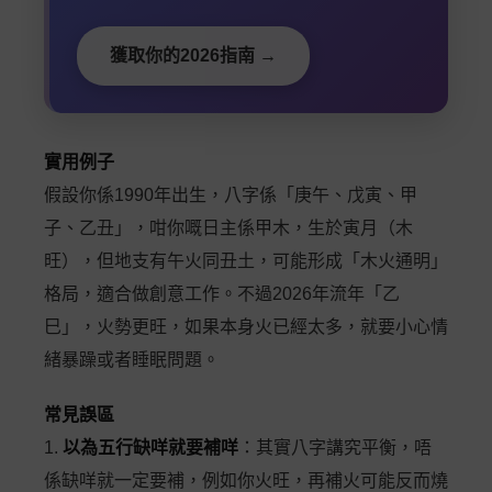
獲取你的2026指南 →
實用例子
假設你係1990年出生，八字係「庚午、戊寅、甲
子、乙丑」，咁你嘅日主係甲木，生於寅月（木
旺），但地支有午火同丑土，可能形成「木火通明」
格局，適合做創意工作。不過2026年流年「乙
巳」，火勢更旺，如果本身火已經太多，就要小心情
緒暴躁或者睡眠問題。
常見誤區
1.
以為五行缺咩就要補咩
：其實八字講究平衡，唔
係缺咩就一定要補，例如你火旺，再補火可能反而燒