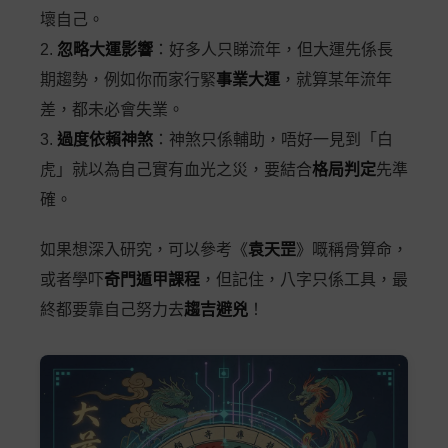
壞自己。
2.
忽略大運影響
：好多人只睇流年，但大運先係長
期趨勢，例如你而家行緊
事業大運
，就算某年流年
差，都未必會失業。
3.
過度依賴神煞
：神煞只係輔助，唔好一見到「白
虎」就以為自己實有血光之災，要結合
格局判定
先準
確。
如果想深入研究，可以參考《
袁天罡
》嘅稱骨算命，
或者學吓
奇門遁甲課程
，但記住，八字只係工具，最
終都要靠自己努力去
趨吉避兇
！