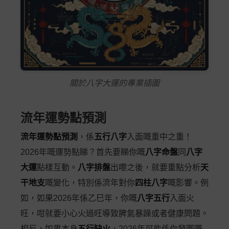
關於八字大運的專業插圖
流年運勢點預測
流年運勢點預測
，係
五行八字
入面嘅重中之重！
2026年嘅運勢點睇？首先要睇你嘅
八字命盤
同
八字
大運
點樣互動。
八字排盤
出嚟之後，就要重點分析
天
干地支
嘅變化，特別係流年對你
四柱八字
嘅影響。例
如，如果2026年係乙巳年，你嘅
八字五行
入面火
旺，咁就要小心火過旺導致脾氣暴躁或者健康問題。
相反，如果本身
五行缺火
，2026年可能係你發圍嘅