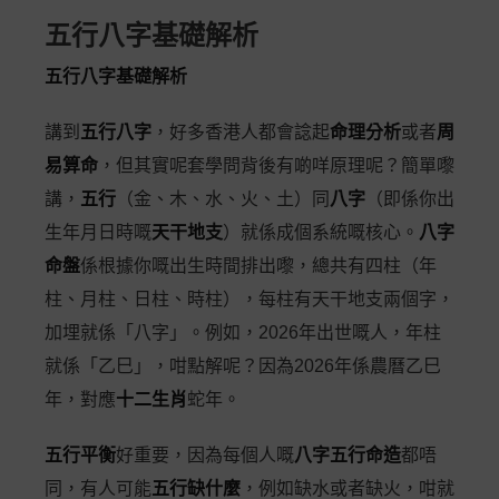
五行八字基礎解析
五行八字基礎解析
講到
五行八字
，好多香港人都會諗起
命理分析
或者
周
易算命
，但其實呢套學問背後有啲咩原理呢？簡單嚟
講，
五行
（金、木、水、火、土）同
八字
（即係你出
生年月日時嘅
天干地支
）就係成個系統嘅核心。
八字
命盤
係根據你嘅出生時間排出嚟，總共有四柱（年
柱、月柱、日柱、時柱），每柱有天干地支兩個字，
加埋就係「八字」。例如，2026年出世嘅人，年柱
就係「乙巳」，咁點解呢？因為2026年係農曆乙巳
年，對應
十二生肖
蛇年。
五行平衡
好重要，因為每個人嘅
八字五行命造
都唔
同，有人可能
五行缺什麼
，例如缺水或者缺火，咁就