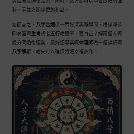
等佢嘅氣場穩定啲。同時，女方都可以學習放低啲強
勢，等雙方關係更加和諧。
總而言之，
八字合婚
係一門好深奧嘅學問，唔係淨係
睇表面嘅
生肖
或者
五行
咁簡單。要真正了解兩個人嘅
緣分同婚後運勢，最好搵專業嘅
命理師
做一個詳細嘅
八字解析
，咁先可以確保婚姻幸福美滿。