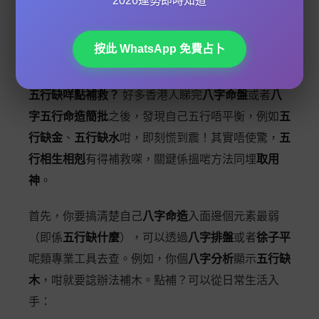
2026運勢即時知道
關於八字命盤的專業插圖
按此 WhatsApp 免費占卜
五行缺咩點補救
五行缺咩點補救？
好多香港人睇完
八字命盤
或者
八
字五行命造簡批
之後，發現自己五行唔平衡，例如
五
行缺金
、
五行缺水
咁，即刻慌到震！其實唔使驚，
五
行相生相剋
有得補救㗎，關鍵係搵啱方法同埋
取用
神
。
首先，你要搞清楚自己
八字命造
入面邊個元素最弱
（即係
五行缺什麼
），可以透過
八字排盤
或者
徐子平
呢類專業工具去查。例如，你個
八字分析
顯示
五行缺
木
，咁就要諗辦法補木。點補？可以從日常生活入
手：