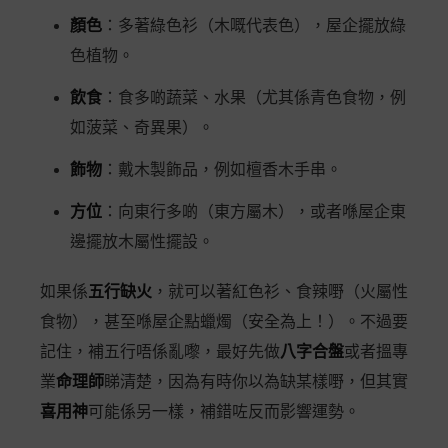
顏色
：多著綠色衫（木嘅代表色），屋企擺放綠
色植物。
飲食
：食多啲蔬菜、水果（尤其係青色食物，例
如菠菜、奇異果）。
飾物
：戴木製飾品，例如檀香木手串。
方位
：向東行多啲（東方屬木），或者喺屋企東
邊擺放木屬性擺設。
如果係
五行缺火
，就可以著紅色衫、食辣嘢（火屬性
食物），甚至喺屋企點蠟燭（安全為上！）。不過要
記住，補五行唔係亂嚟，最好先做
八字合盤
或者搵專
業
命理師
睇清楚，因為有時你以為缺某樣嘢，但其實
喜用神
可能係另一樣，補錯咗反而影響運勢。