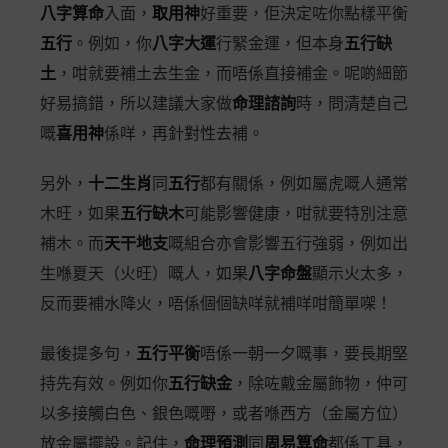
八字算命
入面，
取用神
好重要，佢決定咗你點樣平衡
五行
。例如，你
八字大運
行緊金運，但本身
五行缺
土
，咁就要補土去生金，而唔係直接補金。呢啲細節
好易搞錯，所以建議大家做
命理諮詢
時，問清楚自己
嘅
喜用神
係咩，再針對性去補。
另外，
十二生肖
同
五行
都有關係，例如屬虎嘅人通常
木旺，如果
五行缺木
可能影響健康，咁就要特別注意
補木。而
天干地支
嘅組合亦會影響五行強弱，例如出
生喺夏天（火旺）嘅人，如果
八字命盤
顯示火太多，
反而要補水降火，唔係個個缺咩就補咩咁簡單㗎！
最後提多句，
五行平衡
唔係一朝一夕嘅事，要長期堅
持先有效。例如你
五行缺金
，除咗戴金屬飾物，仲可
以多接觸白色、銀色嘅嘢，或者喺西方（金屬方位）
放金屬擺設。記住，
命理預測
同
周易算命
都係工具，