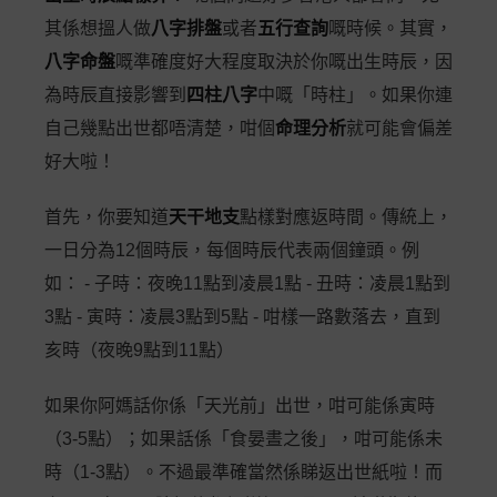
其係想搵人做
八字排盤
或者
五行查詢
嘅時候。其實，
八字命盤
嘅準確度好大程度取決於你嘅出生時辰，因
為時辰直接影響到
四柱八字
中嘅「時柱」。如果你連
自己幾點出世都唔清楚，咁個
命理分析
就可能會偏差
好大啦！
首先，你要知道
天干地支
點樣對應返時間。傳統上，
一日分為12個時辰，每個時辰代表兩個鐘頭。例
如： - 子時：夜晚11點到凌晨1點 - 丑時：凌晨1點到
3點 - 寅時：凌晨3點到5點 - 咁樣一路數落去，直到
亥時（夜晚9點到11點）
如果你阿媽話你係「天光前」出世，咁可能係寅時
（3-5點）；如果話係「食晏晝之後」，咁可能係未
時（1-3點）。不過最準確當然係睇返出世紙啦！而