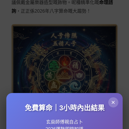
議佩戴金屬樂器造型嘅飾物。呢種精準化嘅
命理諮
詢
，正正係2026年八字算命嘅大趨勢！
×
免費算命｜3小時內出結果
玄燊師傅親自占卜