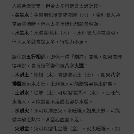
人適合做實業，但金太多可能會太過計較。
-
金生水
：金屬熔化後變成液體（水），金旺嘅人通
常頭腦清晰，但水太多情緒化問題會明顯。
-
水生木
：水滋養樹木（木）。水旺嘅人通常聰明，
但木太多就會諗太多，行動力不足。
跟住到
五行相剋
，即係一種「制約」關係，如果處理
得唔好，會直接影響你嘅
八字大運
：
-
木剋土
：樹根（木）會破壞泥土（土）。如果
八字
排盤
顯示木太旺，土弱嘅人可能腸胃容易出問題。
-
土剋水
：堤壩（土）可以阻擋洪水（水）。土旺剋
水嘅人，可能腎氣不足或者容易水腫。
-
水剋火
：水可以淋熄火。水旺嘅人如果火弱，可能
做事缺乏熱情，甚至心血氣不足。
-
火剋金
：火可以熔化金屬（金）。火太旺嘅人，如