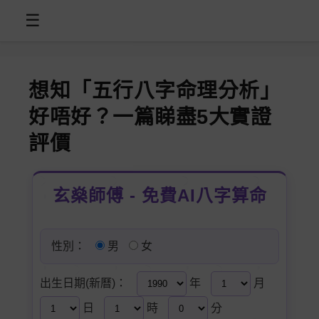
☰
想知「五行八字命理分析」
好唔好？一篇睇盡5大實證
評價
玄燊師傅 - 免費AI八字算命
性別：
男
女
出生日期(新曆)：
年
月
日
時
分