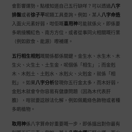
會影響運勢。點樣知道自己五行缺咩？可以透過
八字
排盤
或者
徐子平
呢類工具查詢。例如，某人
八字命造
入面火元素好弱，咁佢嘅
喜用神
可能就係火，即係要
多啲接觸紅色、南方方位，或者從事同火相關嘅行業
（例如飲食、能源）嚟補運。
五行相生相剋
嘅關係都係關鍵。金生水、水生木、木
生火、火生土、土生金，呢個係「相生」；而金剋
木、木剋土、土剋水、水剋火、火剋金，就係「相
剋」。如果
八字分析
發現你五行金太多，而木好弱，
金剋木就會令你容易有健康問題（因為木代表肝
膽），咁就要諗辦法化解，例如佩戴綠色飾物或者種
多啲植物。
取用神
係八字算命好重要嘅一步，即係搵出對你最有