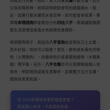
利嘅五行元素。例如，某人
八字大運
行緊火運，而火
又係佢嘅用神，咁呢段時間就會特別順風順水。相
反，如果行緊水運而水係忌神，就可能會多阻滯。專
業嘅
命理諮詢
師會幫你分析
四柱八字
，再建議點樣調
整生活習慣或者風水佈局嚟改善運勢。
舉個實際例子：假設你
八字查詢
後發現自己土太重，
而木好弱，咁你可以點做？首先，避免過多黃色同啡
色（土嘅顏色），改着綠色衫或者擺放植物（木嘅象
徵）嚟平衡。另外，
八字合盤
亦可以用嚟睇兩個人夾
唔夾，例如情侶或者生意夥伴，如果雙方五行互補，
關係就會更和諧。
😰 2026年運勢會更好還是更差？
與其擔心未來，不如提前知道：