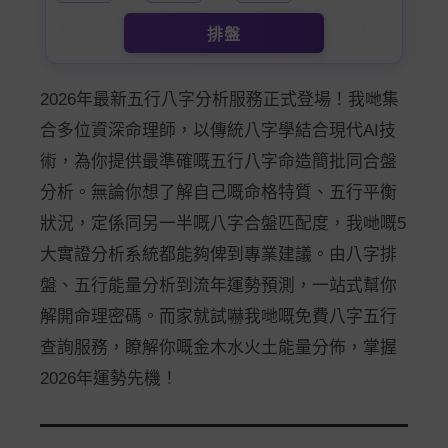
排盤
2026年最新五行八字分析服務正式登場！我哋集
合多位資深命理師，以傳統八字學結合現代AI技
術，為你提供最準確嘅五行八字命造簡批同合盤
分析。無論你想了解自己嘅命格特質、五行平衡
狀況，定係同另一半嘅八字合盤匹配度，我哋嘅5
大實證分析系統都能夠俾到專業建議。由八字排
盤、五行能量分析到流年運勢預測，一站式幫你
解開命理密碼。而家就試嚇我哋嘅免費八字五行
查詢服務，瞭解你嘅金木水火土能量分佈，掌握
2026年運勢先機！