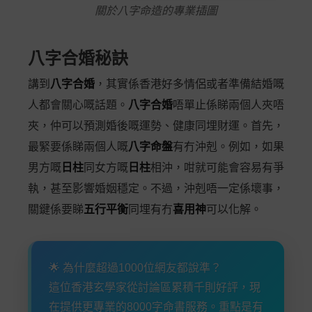
關於八字命造的專業插圖
八字合婚秘訣
講到
八字合婚
，其實係香港好多情侶或者準備結婚嘅
人都會關心嘅話題。
八字合婚
唔單止係睇兩個人夾唔
夾，仲可以預測婚後嘅運勢、健康同埋財運。首先，
最緊要係睇兩個人嘅
八字命盤
有冇沖剋。例如，如果
男方嘅
日柱
同女方嘅
日柱
相沖，咁就可能會容易有爭
執，甚至影響婚姻穩定。不過，沖剋唔一定係壞事，
關鍵係要睇
五行平衡
同埋有冇
喜用神
可以化解。
🌟 為什麼超過1000位網友都說準？
這位香港玄學家從討論區累積千則好評，現
在提供更專業的8000字命書服務。重點是有