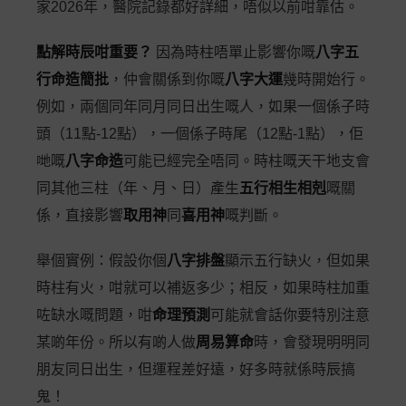
家2026年，醫院記錄都好詳細，唔似以前咁靠估。
點解時辰咁重要？
因為時柱唔單止影響你嘅
八字五
行命造簡批
，仲會關係到你嘅
八字大運
幾時開始行。
例如，兩個同年同月同日出生嘅人，如果一個係子時
頭（11點-12點），一個係子時尾（12點-1點），佢
哋嘅
八字命造
可能已經完全唔同。時柱嘅天干地支會
同其他三柱（年、月、日）產生
五行相生相剋
嘅關
係，直接影響
取用神
同
喜用神
嘅判斷。
舉個實例：假設你個
八字排盤
顯示五行缺火，但如果
時柱有火，咁就可以補返多少；相反，如果時柱加重
咗缺水嘅問題，咁
命理預測
可能就會話你要特別注意
某啲年份。所以有啲人做
周易算命
時，會發現明明同
朋友同日出生，但運程差好遠，好多時就係時辰搞
鬼！