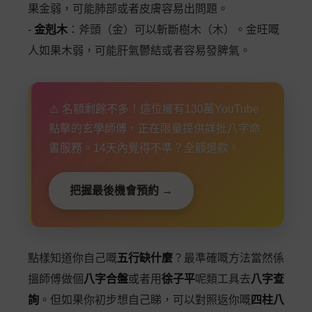
果金弱，可能肺部或者皮膚容易出問題。
-
金剋木
：斧頭（金）可以斬斷樹木（木）。金旺嘅
人如果木弱，可能肝氣鬱結或者容易發脾氣。
⚠️ 名額剩餘不多！這位擁有130萬YouTube
點擊的玄學師傅，正在限量提供詳批八字命
書服務。14天內覺得不準？全額退款。
把握最後機會預約 →
點樣知道你自己嘅
五行缺什麼
？最準確嘅方法當然係
搵師傅做個
八字合盤
或者用
徐子平
呢類工具去
八字查
詢
。但如果你初步想自己睇，可以對照返你嘅
四柱八