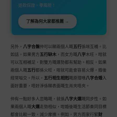
退款保證，零風險！
了解為何大家都推薦 →
另外，
八字合盤
仲可以睇兩個人嘅
五行
係咪互補。比
如話，如果男方
五行缺木
，而女方嘅
八字
木旺，咁就
可以互相補足，對雙方嘅運勢都有幫助。相反，如果
兩個人嘅
五行
都係火旺，咁就可能會容易火爆，婚後
經常嗌交。所以，
五行相生相剋
嘅原理喺
八字合婚
入
面好重要，唔好淨係睇表面嘅生肖夾唔夾。
仲有一點好多人忽略嘅，就係
八字大運
嘅同步性。如
果兩個人嘅
大運
走勢相似，咁婚後嘅生活節奏同目標
都會比較一致，減少摩擦。例如，男方而家行緊
財