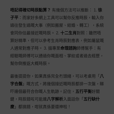
唔記得確切時辰點算？
有幾個方法可以推斷： 1.
徐
子平
：而家好多網上工具可以幫你反推時辰，輸入你
過往發生過嘅大事（例如搬屋、結婚、轉工），系統
會同你估最接近嘅時辰。 2.
十二生肖
對照：雖然唔
算好精準，但可以參考生肖時辰對應表，例如屬鼠嘅
人通常對應子時。 3. 搵專業
命理諮詢
師傅幫手：有
經驗嘅師傅可以通過你嘅面相、掌紋或者過去經歷，
幫你倒推返大概時辰。
最後提提你，如果真係完全冇頭緒，可以考慮用「
八
字合盤
」嘅方式，將幾個接近嘅時辰都排一次盤，睇
吓邊個最符合你嘅人生軌跡。記住，
五行平衡
好關
鍵，時辰錯咗可能連
八字解析
入面話你「
五行缺什
麼
」都搞錯，咁就真係要還神啦！