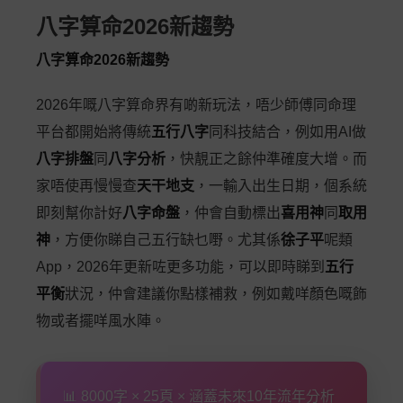
八字算命2026新趨勢
八字算命2026新趨勢
2026年嘅八字算命界有啲新玩法，唔少師傅同命理
平台都開始將傳統
五行八字
同科技結合，例如用AI做
八字排盤
同
八字分析
，快靚正之餘仲準確度大增。而
家唔使再慢慢查
天干地支
，一輸入出生日期，個系統
即刻幫你計好
八字命盤
，仲會自動標出
喜用神
同
取用
神
，方便你睇自己五行缺乜嘢。尤其係
徐子平
呢類
App，2026年更新咗更多功能，可以即時睇到
五行
平衡
狀況，仲會建議你點樣補救，例如戴咩顏色嘅飾
物或者擺咩風水陣。
📊 8000字 × 25頁 × 涵蓋未來10年流年分析