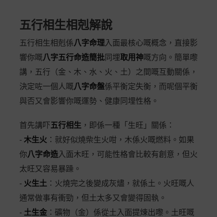
五行相生相剋解說
五行相生相剋係
八字命理
入面最核心嘅概念，直接影
響你嘅
八字五行命造簡批
同埋
取用神
嘅方向。簡單嚟
講，五行（金、木、水、火、土）之間嘅互動關係，
決定咗一個人嘅
八字命盤
係平衡定失衡，而呢個平衡
與否又會影響你嘅運勢、健康同埋性格。
首先講吓
五行相生
，即係一種「生旺」關係：
-
木生火
：就好似燒柴生火咁，木係火嘅燃料。如果
你
八字命造
入面木旺，可能性格會比較有創意，但火
太旺又容易暴躁。
-
火生土
：火燒完之後變成灰燼，就係土。火旺嘅人
通常做事有衝勁，但土太多又會變得固執。
-
土生金
：礦物（金）係從土入面提煉出嚟。土旺嘅