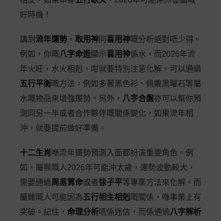
好時機！
講到
流年運勢
，
取用神
同
喜用神
嘅分析絕對唔少得。
例如，你嘅
八字命造
顯示
喜用神
係水，而2026年流
年火旺，水火相剋，咁就要特別注意化解。可以通過
五行平衡
嘅方法，例如多著黑色衫、佩戴黑曜石等屬
水嘅物品來增強運勢。另外，
八字合盤
亦可以幫你預
測同另一半或者合作夥伴嘅關係變化，如果流年相
沖，就要提前做好準備。
十二生肖
喺流年運勢預測入面都扮演重要角色。例
如，屬猴嘅人2026年可能沖太歲，運勢波動較大，
需要通過
周易算命
或者
徐子平
等專業方法來化解。而
屬雞嘅人可能因為
五行相生相剋
嘅關係，喺事業上有
突破。記住，
命理分析
唔係迷信，而係通過
八字解析