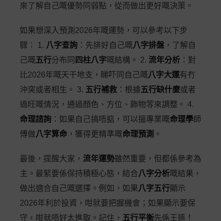
來了解自己嘅優勢同弱點，從而做出更好嘅決策。
如果想深入預測2026年嘅運勢，可以參考以下步
驟： 1.
八字查詢
：先排好自己嘅
八字排盤
，了解自
己嘅
五行
分布同
四柱八字
嘅結構。 2.
流年分析
：對
比2026年嘅天干地支，睇吓同自己嘅
八字大運
有冇
沖突或者相生。 3.
五行補救
：根據
五行缺什麼
或者
過旺嘅情況，通過顏色、方位、飾物等來調整。 4.
命理諮詢
：如果自己搞唔掂，可以搵專業嘅
命理學
師
傅做
八字算命
，獲得更精準嘅
命理預測
。
最後，提醒大家，
流年運勢
雖然重要，但都係參考為
主。最緊要係保持積極心態，結合
八字分析
嘅結果，
做出適合自己嘅選擇。例如，如果
八字五行
顯示
2026年利於投資，咁就要把握機會；如果顯示要保
守，咁就唔好太進取。記住，
五行平衡
先係王道！