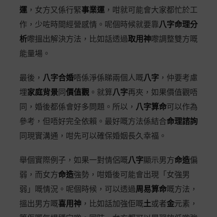
運
，女方又係行緊
事業運
，咁就可能會大家都忙於工
作，少咗時間經營感情。呢個時候就要靠
八字命理分
析
嚟搵出解決方法，比如話透過
取用神
嚟調整雙方嘅
能量場。
最後，
八字合婚
唔係淨係睇兩個人嘅
八字
，仲要考慮
埋
家庭背景
同
價值觀
。就算
八字
再夾，如果價值觀唔
同，婚後都係會好多問題。所以，
八字算命
可以作為
參考，但唔好完全依賴。最好嘅方法係結合
命理諮詢
同現實溝通，咁先可以確保婚姻長久幸福。
舉個實際例子，如果一對情侶嘅
八字
顯示男方
命造
偏
弱，而女方
命造
強勢，咁婚後可能會出現「女強男
弱」嘅情況。呢個時候，可以透過
周易算命
嘅方法，
搵出男方嘅
喜用神
，比如話加強佢嘅
土
或者
金
元素，