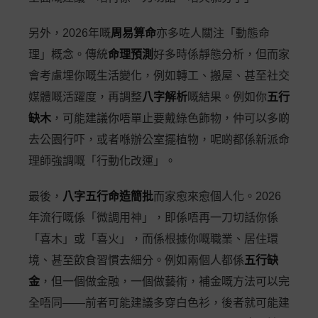
另外，2026年嘅
周易算命
亦多咗人關注「動態命
理」概念。傳統
命理預測
好多時係靜態分析，但而家
會考慮埋你嘅生活變化，例如轉工、搬屋、甚至社交
媒體嘅活躍度，再調整
八字解析
嘅結果。例如你
五行
缺木
，可能建議你唔單止要戴綠色飾物，仲可以多啲
去公園行吓，或者喺辦公室擺植物，呢啲都係新派命
理師強調嘅「行動化改運」。
最後，
八字五行命造簡批
而家愈來愈個人化。2026
年流行嘅係「微調用神」，即係唔再一刀切話你係
「喜木」或「喜火」，而係根據你嘅職業、居住環
境、甚至飲食習慣去細分。例如兩個人都係
五行缺
金
，但一個做金融，一個做藝術，補金嘅方法可以完
全唔同——前者可能建議多穿白色衫，後者就可能建