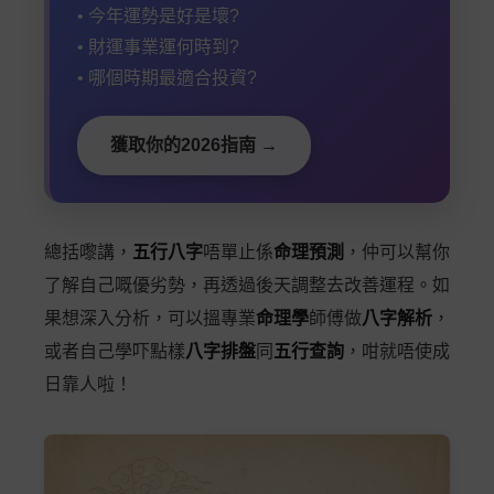
• 今年運勢是好是壞?
• 財運事業運何時到?
• 哪個時期最適合投資?
獲取你的2026指南 →
總括嚟講，
五行八字
唔單止係
命理預測
，仲可以幫你
了解自己嘅優劣勢，再透過後天調整去改善運程。如
果想深入分析，可以搵專業
命理學
師傅做
八字解析
，
或者自己學吓點樣
八字排盤
同
五行查詢
，咁就唔使成
日靠人啦！