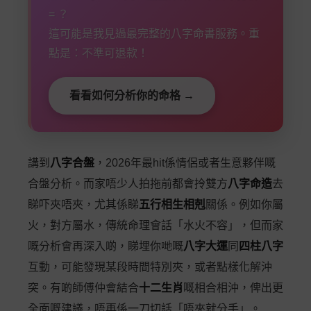
= ？
這可能是我見過最完整的八字命書服務。重
點是：不準可退款！
看看如何分析你的命格 →
講到
八字合盤
，2026年最hit係情侶或者生意夥伴嘅
合盤分析。而家唔少人拍拖前都會拎雙方
八字命造
去
睇吓夾唔夾，尤其係睇
五行相生相剋
關係。例如你屬
火，對方屬水，傳統命理會話「水火不容」，但而家
嘅分析會再深入啲，睇埋你哋嘅
八字大運
同
四柱八字
互動，可能發現某段時間特別夾，或者點樣化解沖
突。有啲師傅仲會結合
十二生肖
嘅相合相沖，俾出更
全面嘅建議，唔再係一刀切話「唔夾就分手」。