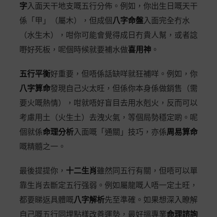
字
入面天干地支嘅五行分佈。例如，你出生日嘅天干
係「甲」（屬木），但成個
八字命盤
入面完全冇水
（水生木），咁你可能會覺得成日冇貴人幫，或者諗
嘢好死板，呢個時候就要補水做
喜用神
。
五行平衡
好重要，但唔係話缺咩就狂補咩。例如，你
八字算命
發現自己火太旺，但係你本身係做銷售（需
要火嘅熱情），咁就唔好盲目去用水剋火，反而可以
考慮用土（火生土）去洩火氣，等個局勢穩定啲。呢
個就係
命理分析
入面嘅「通關」技巧，亦係
周易算命
嘅精髓之一。
最後提提你，
十二生肖
雖然同五行有關，但唔可以單
靠生肖去斷定五行强弱。例如屬龍嘅人唔一定土旺，
都要睇返具體嘅
八字解析
先至準確。如果想深入瞭解
自己嘅五行同埋點樣改善運勢，最好搵專業
命理諮詢