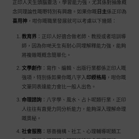
正印人天生頭腦靈活，學習能力強，尤其係對抽象概
念同理論性嘅嘢特別有興趣。如果你嘅
日主
係正印為
喜用神
，咁你嘅職業發展就可以考慮以下幾類：
教育界
：正印人好適合做老師、教授或者培訓導
師，因為你哋天生有耐心同埋解釋能力強，能夠
將複雜嘅概念簡單化。
文學創作
：寫作、編輯、出版行業都係正印人嘅
強項，特別係如果你嘅八字入
印綬格局
，咁你嘅
文筆同表達能力會比一般人出色。
命理諮詢
：八字學、風水、占卜呢類行業，正印
人往往有直覺力同分析能力，能夠深入理解命理
嘅奧秘。
社會服務
：慈善機構、社工、心理輔導呢類工