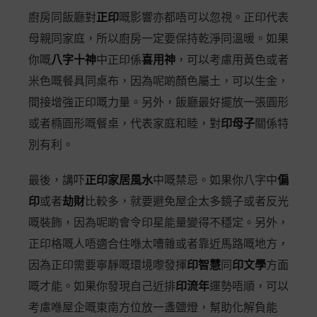
廚房同飯廳對
正印
嘅影響亦都唔可以忽視。正印代表
母親同家庭，所以廚房一定要保持乾淨同溫暖。如果
你嘅
八字十神
中正印係
喜用神
，可以考慮用黃色或者
米色嘅餐具同桌布，因為呢啲顏色屬土，可以生金，
間接增強正印嘅力量。另外，飯廳最好擺放一張圓形
或者橢圓形嘅餐桌，代表家庭和睦，對
印母子
關係特
別有利。
最後，講吓
正印家居風水
中嘅禁忌。如果你八字中
偏
印
或者
劫財
比較多，就要避免屋企太多鏡子或者反光
嘅裝飾，因為呢啲會令印星能量變得不穩定。另外，
正印格嘅人唔適合住喺太嘈雜或者靠近馬路嘅地方，
因為正印需要寧靜嘅環境嚟發揮
印智慧
同
印文學
方面
嘅才能。如果你發現自己近排
印流年
運勢唔順，可以
考慮喺屋企嘅東南方位放一盞鹽燈，幫助化解負能