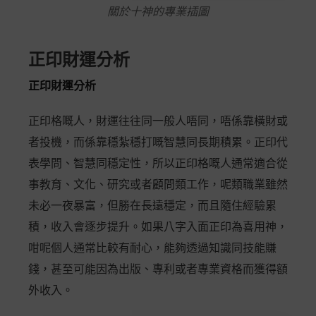
關於十神的專業插圖
正印財運分析
正印財運分析
正印格嘅人，財運往往同一般人唔同，唔係靠橫財或
者投機，而係靠穩紮穩打嘅智慧同長期積累。正印代
表學問、智慧同穩定性，所以正印格嘅人通常適合從
事教育、文化、研究或者顧問類工作，呢類職業雖然
未必一夜暴富，但勝在長遠穩定，而且隨住經驗累
積，收入會逐步提升。如果八字入面正印為喜用神，
咁呢個人通常比較有耐心，能夠透過知識同技能賺
錢，甚至可能因為出版、專利或者專業資格而獲得額
外收入。