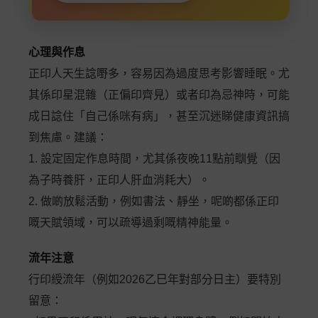
心理與作息
正印人天生諗嘢多，容易因為過度思考影響睡眠。尤
其係印星混雜（正偏印齊見）或者印為忌神時，可能
成日諗住「自己係咪有病」，甚至沉迷睇健康資訊搞
到焦慮。建議：
1. 設定固定作息時間，尤其係夜晚11點前瞓覺（因
為子時養肝，正印人肝血消耗大）。
2. 做啲放鬆活動，例如書法、靜坐，呢啲都係正印
嘅天賦領域，可以疏導過剩嘅精神能量。
流年注意
行印綬流年（例如2026乙巳年對部分日主）要特別
留意：