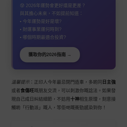
😰 2026年運勢會更好還是更差？
與其擔心未來，不如提前知道：
• 今年運勢是好是壞?
• 財運事業運何時到?
• 哪個時期最適合投資?
獲取你的2026指南 →
溫馨提示
：正印人今年最忌閉門造車，多啲同
日主強
或者
食傷旺
嘅朋友交流，可以刺激你嘅諗法。如果發
現自己成日糾結細節，不妨用
十神
相生原理，刻意接
觸啲「行動派」嘅人，等佢哋嘅衝勁感染到你！