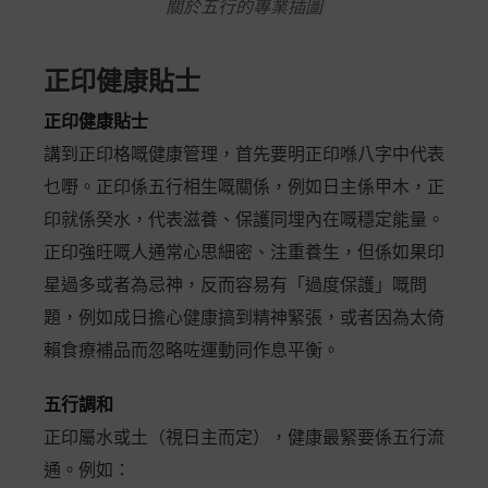
關於五行的專業插圖
正印健康貼士
正印健康貼士
講到正印格嘅健康管理，首先要明正印喺八字中代表
乜嘢。正印係五行相生嘅關係，例如日主係甲木，正
印就係癸水，代表滋養、保護同埋內在嘅穩定能量。
正印強旺嘅人通常心思細密、注重養生，但係如果印
星過多或者為忌神，反而容易有「過度保護」嘅問
題，例如成日擔心健康搞到精神緊張，或者因為太倚
賴食療補品而忽略咗運動同作息平衡。
五行調和
正印屬水或土（視日主而定），健康最緊要係五行流
通。例如：