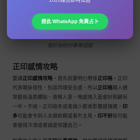
2026運勢即時知道
按此 WhatsApp 免費占卜
關於劫財的專業插圖
正印感情攻略
要講
正印感情攻略
，首先就要明乜嘢係
正印格
。正印
代表嘅係母性、包容同埋安全感，所以
正印格
嘅人通
常都係溫柔體貼、善解人意，喺感情入面會好照顧另
一半。不過，正印過多或者過少都會影響感情運，
印
多
可能會令到人太過依賴或者冇主見，
印不好
就可能
會變得冷漠或者過度保護自己。