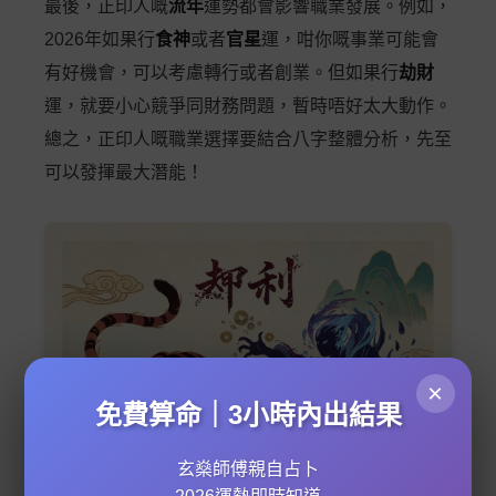
最後，正印人嘅
流年
運勢都會影響職業發展。例如，
2026年如果行
食神
或者
官星
運，咁你嘅事業可能會
有好機會，可以考慮轉行或者創業。但如果行
劫財
運，就要小心競爭同財務問題，暫時唔好太大動作。
總之，正印人嘅職業選擇要結合八字整體分析，先至
可以發揮最大潛能！
×
免費算命｜3小時內出結果
玄燊師傅親自占卜