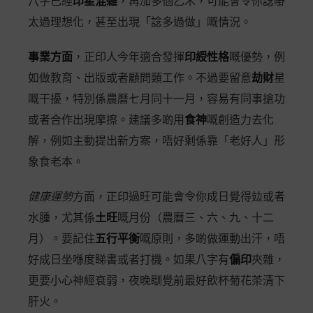
八字已經
印星混雜
，再加多個乙木，可能會令你諗嘢
太過理想化，甚至出現「諗多過做」嘅情況。
事業方面
，正印人今年適合發揮
印綬性格
嘅優勢，例
如做教育、出版或者顧問類工作。不過要留意
劫財
星
嘅干擾，特別係農曆七月同十一月，容易有同事搶功
或者合作出現摩擦。建議多啲用
食神
嘅創造力去化
解，例如主動提出新方案，唔好剩係靠「老好人」形
象食老本。
健康運勢
方面，正印過旺可能會令你成日覺得攰或者
水腫，尤其係
土旺
嘅月份（農曆三、六、九、十二
月）。要記住
五行平衡
嘅原則，多啲做運動出汗，唔
好成日坐喺度睇書或者打機。如果八字有
偏印
夾雜，
更要小心神經衰弱，夜晚瞓覺前最好飲杯菊花茶清下
肝火。