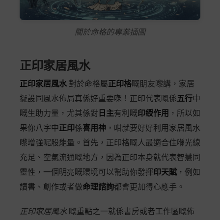
關於命格的專業插圖
正印家居風水
正印家居風水
對於命格屬
正印格
嘅朋友嚟講，家居
擺設同風水佈局真係好重要㗎！正印代表嘅係
五行
中
嘅生助力量，尤其係對
日主
有利嘅
印綬作用
，所以如
果你八字中
正印
係
喜用神
，咁就要好好利用家居風水
嚟增強呢股能量。首先，正印格嘅人最適合住喺光線
充足、空氣流通嘅地方，因為正印本身就代表智慧同
靈性，一個明亮嘅環境可以幫助你發揮
印天賦
，例如
讀書、創作或者做
命理諮詢
都會更加得心應手。
正印家居風水
嘅重點之一就係書房或者工作區嘅佈