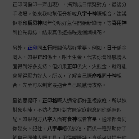
正印同偏印一齊出現），搞到成日懷疑對方，最後分
手收場。後來我哋幫佢分析咗
八字十神
嘅組合，建議
佢喺
印爲忌神
嘅年份唔好急住開始新戀情，等
喜用神
到位先再諗，結果真係避過咗幾個爛桃花。
另外，
正印
同
五行
嘅關係都好重要。例如，
日干
係金
嘅人，如果
正印
係土，咁土生金，代表你會喺感情入
面得到好多支持。但如果
正印
係火，火剋金，就可能
會覺得壓力好大。所以，了解自己嘅
命格
同
十神
組
合，先至可以制定最適合自己嘅感情攻略。
最後要提吓，
正印格
嘅人通常都好重視家庭，所以揀
對象嗰陣，不妨考慮吓對方嘅家庭觀念同你係咪匹
配。如果對方
八字
入面有
食神
或者
官星
，通常都會同
你幾夾。記住，
八字學
唔係迷信，而係一種幫助你了
解自己同他人嘅工具，用得啱嘅話，真係可以提升你