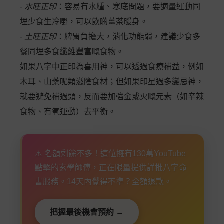
-
水旺正印
：容易有水腫、寒底問題，要適量運動同
埋少食生冷嘢，可以飲啲薑茶暖身。
-
土旺正印
：脾胃負擔大，消化功能弱，建議少食多
餐同埋多食纖維豐富嘅食物。
如果八字中正印為喜用神，可以透過食療補益，例如
木耳、山藥呢類滋陰食材；但如果印星過多變忌神，
就要避免補過頭，反而要加強金或火嘅元素（如辛辣
食物、有氧運動）去平衡。
⚠️ 名額剩餘不多！這位擁有130萬YouTube
點擊的玄學師傅，正在限量提供詳批八字命
書服務。14天內覺得不準？全額退款。
把握最後機會預約 →