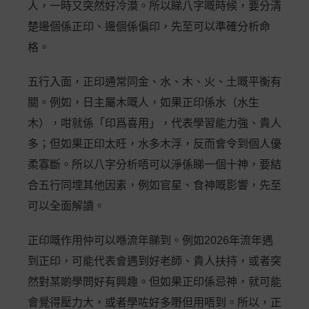
人，一時又突然好冷漠。所以睇八字嘅時候，要分清
楚邊個係正印、邊個係偏印，先至可以準確分析命
格。
五行入面，正印通常同金、水、木、火、土嘅平衡有
關。例如，日主屬木嘅人，如果正印係水（水生
木），咁就係「印爲喜用」，代表學習能力強、貴人
多；但如果正印太旺，水多木浮，反而會令到個人優
柔寡斷。所以八字分析唔可以淨係睇一個十神，要結
合五行同埋其他因素，例如官星、食神嘅影響，先至
可以全面解讀。
正印嘅作用仲可以喺流年睇到。例如2026年流年遇
到正印，可能代表會遇到好老師、貴人扶持，或者突
然對某啲學問好有興趣。但如果正印係忌神，就可能
會覺得壓力大，或者學咗好多嘢但用唔到。所以，正