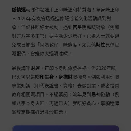
感情運
就睇你點運用正印嘅溫和特質啦！單身嘅正印
人2026年有機會透過進修班或者文化活動識到對
象，但記住唔好太被動，遇到
官星
明顯嘅對象（例如
對方八字多正官）要主動少少示好。已婚人士就要避
免成日擺出「阿媽教仔」嘅態度，尤其係
時柱
見傷官
嘅配偶，會嫌你太過囉嗦㗎！
最後講吓
財運
，正印本身唔係發達格，但2026年嘅
巳火可以帶嚟
印生身，身擔財
嘅機會。例如利用你嘅
專業知識（印代表證書、資格）去做副業，或者投資
教育相關嘅項目。不過緊記：流年見到
忌神
發動（例
如八字本身火旺，再遇巳火）就唔好貪心，寧願穩陣
啲放定期都好過亂炒股票。