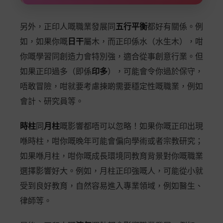
另外，正印人嘅職業發展同
五行平衡
都好有關係。例
如，如果你嘅
日干
屬木，而正印係水（水生木），咁
你嘅學習同創造力會特別強，適合從事創意行業。但
如果正印過多（即係
印多
），可能會令你過於保守，
唔敢冒險，咁就要考慮揀啲需要穩定性嘅職業，例如
會計、研究員等。
時柱
同
月柱
嘅影響都唔可以忽略！如果你嘅正印出現
喺時柱，咁你嘅晚年可能會偏向學術或者宗教研究；
如果喺月柱，咁你嘅成長環境同教育背景對你嘅職業
選擇影響好大。例如，月柱正印強嘅人，可能從小就
受到良好教育，自然容易進入專業領域，例如醫生、
律師等。