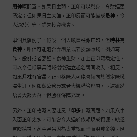
用神
嘅配置。如果日主弱，正印可以幫身，令財運更
穩定；但如果日主太強，正印反而可能變成
忌神
，令
人過於保守，錯失投資機會。
舉個具體例子，假設一個人嘅
日柱
係正印，但
時柱
有
食神
，咁佢可能適合靠創意或者技藝賺錢，例如寫
作、設計或者烹飪。食神生財，加上正印嘅穩定性，
可以令佢喺專業領域慢慢建立起名聲同收入。相反，
如果
月柱
有
官星
，正印格嘅人可能會傾向於穩定嘅職
場生涯，例如做公務員或者大機構管理層，財運雖然
唔會大起大落，但勝在保障充足。
另外，正印格嘅人要注意「
印多
」嘅問題。如果八字
入面正印太多，可能會令人過於依賴現成資源，缺乏
冒險精神，甚至容易因為太重視面子而浪費金錢。例