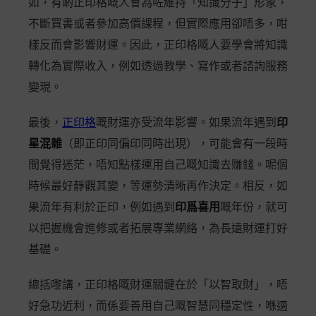
如，有啲正印格嘅人會為咗維持「知識分子」形象，
不斷買書或者參加高價課程，但實際應用卻唔多，咁
樣反而會影響財運。因此，正印格嘅人要學會將知識
轉化為實際收入，例如透過教學、寫作或者諮詢服務
變現。
最後，
正印格
嘅財運亦受流年影響。如果流年遇到
印
星混雜
（即正印同偏印同時出現），可能會有一段時
間覺得迷茫，唔知點樣運用自己嘅知識去賺錢。呢個
時候最好靜觀其變，等運勢清晰再作決定。相反，如
果流年有利於正印，例如遇到
印爲喜用
嘅年份，就可
以把握機會進修或者拓展專業網絡，為長遠財運打好
基礎。
總括嚟講，正印格嘅財運關鍵在於「以智取財」，唔
好急功近利，而係要善用自己嘅智慧同穩定性，喺適