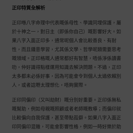
正印特質全解析
正印喺八字命理中代表嘅係母性、學識同埋保護，屬
於十神之一，對日主（即係你自己）嘅影響好大。如
果八字入面正印多，通常呢個人會比較善良、有耐
性，而且鍾意學習，尤其係文學、哲學呢類需要思考
嘅領域。正印格嘅人通常都好有智慧，唔係淨係讀書
叻，仲好識得點樣運用知識去解決問題。不過，正印
太多都未必係好事，因為可能會令到個人太過依賴別
人，或者諗嘢太理想化，唔夠實際。
正印同偏印（又叫劫財）嘅分別好重要。正印係無私
嘅幫助，例如母親嘅照顧或者老師嘅教導；而偏印就
比較偏向自我保護，甚至帶點孤僻。如果八字入面正
印同偏印混雜，可能會影響性格，例如一時好樂於助