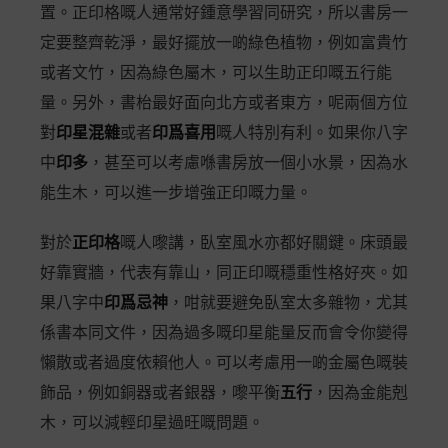
置。正印格嘅人通常好鍾意學習同研究，所以書房一
定要整齊乾淨，最好擺放一啲綠色植物，例如富貴竹
或者文竹，因為綠色屬木，可以生助正印嘅五行能
量。另外，書枱最好面向北方或者東方，呢兩個方位
對
印星混雜
或者
印爲喜用
嘅人特別有利。如果你八字
中
印多
，甚至可以考慮喺書房放一個小水景，因為水
能生木，可以進一步增強正印嘅力量。
對於
正印格
嘅人嚟講，臥室風水亦都好關鍵。床頭最
好靠實牆，代表有靠山，同正印嘅穩重性格好夾。如
果八字中
印爲忌神
，咁就要避免臥室太多雜物，尤其
係書本同文件，因為過多嘅印星能量反而會令你變得
懶散或者過度依賴他人。可以考慮用一啲金屬色嘅裝
飾品，例如銅器或者銀器，嚟平衡
五行
，因為金能剋
木，可以減輕印星過旺嘅問題。