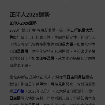
正印人2026運勢
正印人2026運勢
2026年對正印格嘅朋友嚟講，係一個
五行能量大洗
牌
嘅年份！正印代表母性、學問同穩定性，但流年天
干地支嘅變化會直接影響你嘅
印星力量
。如果八字本
身
印爲喜用
，咁今年會特別有利進修、考證書或者搞
文創項目；但如果
印多爲忌
，就要小心過度保守同埋
懶散嘅問題。
點樣判斷自己係咪正印人？
睇你嘅
日主
同
月柱
關係
就知！例如日干係甲木，月柱見到癸水，咁就係典型
嘅
正印格
。2026年乙巳年，乙木係正印嘅延伸，對
日主弱
嘅人特別有利，可以補到元氣；但係如果本身