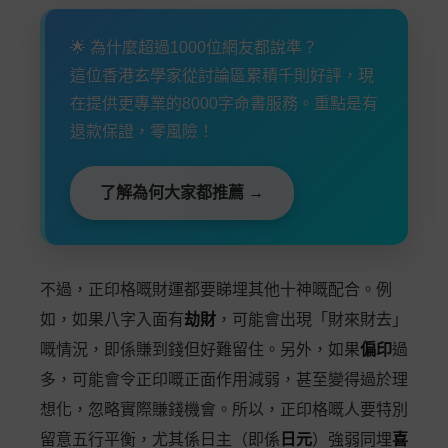
🌟 為什麼超過1000位網友都說準？
這位香港玄學家從討論區累積千則好評，現
在提供更專業的8000字命書服務。重點是有
退款保證，零風險！
了解為何大家都推薦 →
不過，正印格嘅財運都要睇埋其他十神嘅配合。例
如，如果八字入面有
劫財
，可能會出現「財來財去」
嘅情況，即係賺到錢但好難留住。另外，如果
偏印
過
多，可能會令正印嘅正面作用減弱，甚至變得過於理
想化，忽略實際賺錢機會。所以，正印格嘅人要特別
留意五行平衡，尤其係日主（即係
日元
）強弱同埋
喜