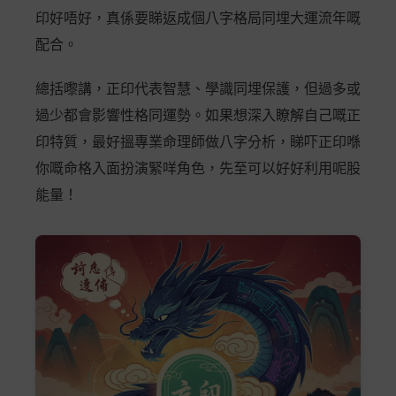
印好唔好，真係要睇返成個八字格局同埋大運流年嘅
配合。
總括嚟講，正印代表智慧、學識同埋保護，但過多或
過少都會影響性格同運勢。如果想深入瞭解自己嘅正
印特質，最好搵專業命理師做八字分析，睇吓正印喺
你嘅命格入面扮演緊咩角色，先至可以好好利用呢股
能量！