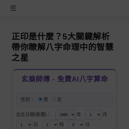
☰
正印是什麼？5大關鍵解析
帶你瞭解八字命理中的智慧
之星
玄燊師傅 - 免費AI八字算命
性別：
男
女
出生日期(新曆)：
年
月
日
時
分