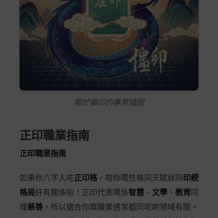
關於偏印的專業插圖
正印職業指南
正印職業指南
如果你八字入咗
正印格
，咁你嘅性格同天賦就同
印綬
格局
好有關係啦！正印代表嘅係
智慧
、
文學
、
教育
同
埋
慈善
，所以適合你嘅職業通常都同呢啲領域有關。