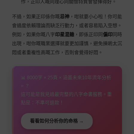
作，正印人嘅同理心同關懷特質會發揮得好。
不過，如果正印係你嘅
忌神
，咁就要小心啦！你可能
會過度依賴理論而缺乏行動力，或者容易陷入空想。
例如，如果你嘅八字
印星混雜
，即係正印同
偏印
同時
出現，咁你嘅職業選擇就要更加謹慎，避免揀啲太沉
悶或者重複性高嘅工作，否則會覺得好悶。
📊 8000字 × 25頁 × 涵蓋未來10年流年分析
= ？
這可能是我見過最完整的八字命書服務。重
點是：不準可退款！
看看如何分析你的命格 →