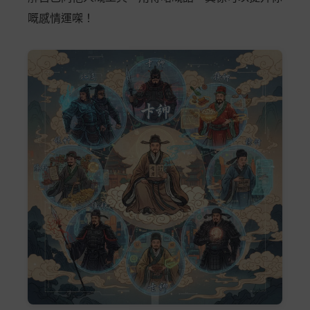
嘅感情運㗎！