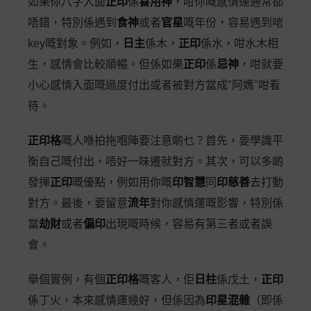
如果你八字入面
正印
係
喜用神
，咁你嘅感情運通常都
唔錯，特別係遇到
食神
或者
官星
嘅年份，容易遇到啱
key嘅對象。例如，
日主
係木，
正印
係水，咁水木相
生，感情會比較順暢。但係如果
正印
係
忌神
，咁就要
小心感情入面嘅過度付出或者被對方當成"阿媽"咁看
待。
正印格
嘅人喺拍拖嗰陣要注意啲乜？首先，要學識平
衡自己嘅付出，唔好一味遷就對方。其次，可以多啲
發揮
正印
嘅優點，例如用你嘅
印智慧
同
印慈善
去打動
對方。最後，要留意
流年
對你感情運嘅影響，特別係
當
劫財
或者
偏印
出現嘅時候，容易有第三者或者誤
會。
舉個實例，有個
正印格
嘅客人，佢
日柱
係戊土，
正印
係丁火，本來感情運幾好，但係因為
印星混雜
（即係