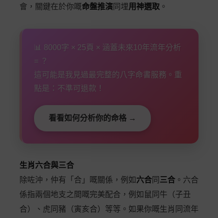
會，關鍵在於你嘅
命盤推演
同埋
用神選取
。
📊 8000字 × 25頁 × 涵蓋未來10年流年分析
= ？
這可能是我見過最完整的八字命書服務。重
點是：不準可退款！
看看如何分析你的命格 →
生肖六合與三合
除咗沖，仲有「合」嘅關係，例如
六合
同
三合
。六合
係指兩個地支之間嘅完美配合，例如鼠同牛（子丑
合）、虎同豬（寅亥合）等等。如果你嘅生肖同流年