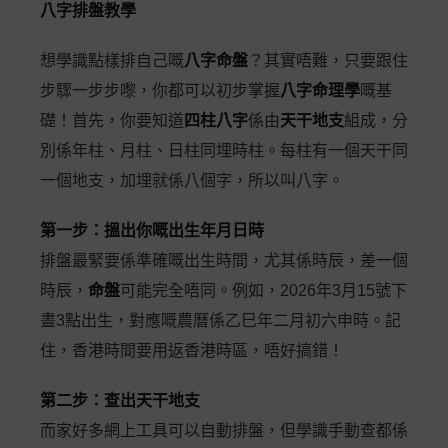
八字排盤教學
想學識點樣排自己嘅
八字命盤
？其實唔難，只要跟住
步驟一步步嚟，你都可以初步掌握
八字命理學
嘅基
礎！首先，你要知道
四柱八字
係由
天干地支
組成，分
別係年柱、月柱、日柱同埋時柱。每柱有一個天干同
一個地支，加埋就係八個字，所以叫八字。
第一步：搵出你嘅出生年月日時
排盤最緊要係準確嘅出生時間，尤其係時辰，差一個
時辰，
命盤
可能完全唔同。例如，2026年3月15號下
晝3點出生，對應嘅農曆係乙巳年二月初六申時。記
住，香港時間要用返香港時區，唔好搞錯！
第二步：查出天干地支
而家好多網上工具可以自動排盤，但學識手動查都係