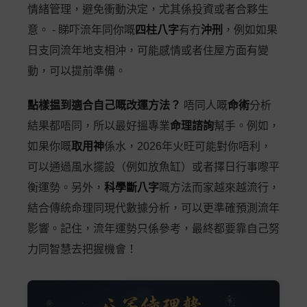
情緒管理，避免衝動決定，尤其係投資或者合夥生
意。 - 睇吓流年同你嘅
四柱八字
有冇
沖刑
，例如如果
日支同流年地支相沖，可能感情或者住屋方面有變
動，可以提前準備。
點樣揾到適合自己嘅改運方法？
唔同人嘅
命術
分析
結果都唔同，所以最好搵專業
命理諮詢
幫手。例如，
如果你嘅
取用神
係水，2026年火旺可能對你唔利，
可以通過風水擺設（例如放魚缸）或者擇日行事嚟平
衡運勢。另外，
科學斷八字
嘅方法而家越來越流行，
結合傳統命理同現代數據分析，可以更準確預測流年
影響。記住，流年運勢只係參考，最終都要靠自己努
力同智慧去把握機會！