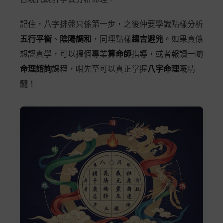
記住，八字排盤只係第一步，之後仲要學識點樣分析
五行平衡
、
陰陽調和
，同埋點樣
趨吉避兇
。如果真係
想認真學，可以搵個專業
算命師
指導，或者報讀一啲
命理諮詢
課程，咁先至可以真正掌握
八字命理
嘅精
髓！