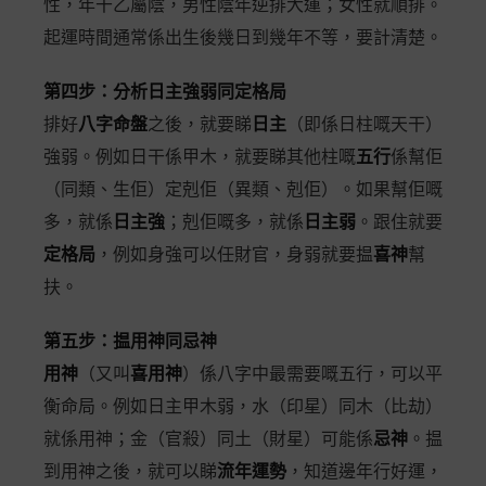
性，年干乙屬陰，男性陰年逆排大運；女性就順排。
起運時間通常係出生後幾日到幾年不等，要計清楚。
第四步：分析日主強弱同定格局
排好
八字命盤
之後，就要睇
日主
（即係日柱嘅天干）
強弱。例如日干係甲木，就要睇其他柱嘅
五行
係幫佢
（同類、生佢）定剋佢（異類、剋佢）。如果幫佢嘅
多，就係
日主強
；剋佢嘅多，就係
日主弱
。跟住就要
定格局
，例如身強可以任財官，身弱就要揾
喜神
幫
扶。
第五步：揾用神同忌神
用神
（又叫
喜用神
）係八字中最需要嘅五行，可以平
衡命局。例如日主甲木弱，水（印星）同木（比劫）
就係用神；金（官殺）同土（財星）可能係
忌神
。揾
到用神之後，就可以睇
流年運勢
，知道邊年行好運，