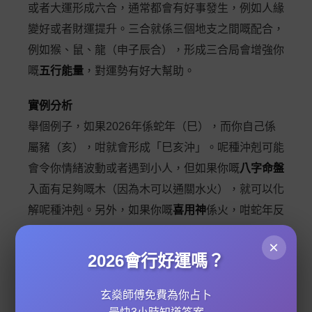
或者大運形成六合，通常都會有好事發生，例如人緣
變好或者財運提升。三合就係三個地支之間嘅配合，
例如猴、鼠、龍（申子辰合），形成三合局會增強你
嘅
五行能量
，對運勢有好大幫助。
實例分析
舉個例子，如果2026年係蛇年（巳），而你自己係
屬豬（亥），咁就會形成「巳亥沖」。呢種沖剋可能
會令你情緒波動或者遇到小人，但如果你嘅
八字命盤
入面有足夠嘅木（因為木可以通關水火），就可以化
解呢種沖剋。另外，如果你嘅
喜用神
係火，咁蛇年反
而可能對你有利，因為巳屬火，可以加強你嘅用神力
×
量。
2026會行好運嗎？
點樣化解沖剋？
玄燊師傅免費為你占卜
遇到生肖沖剋嘅年份，可以考慮以下方法：