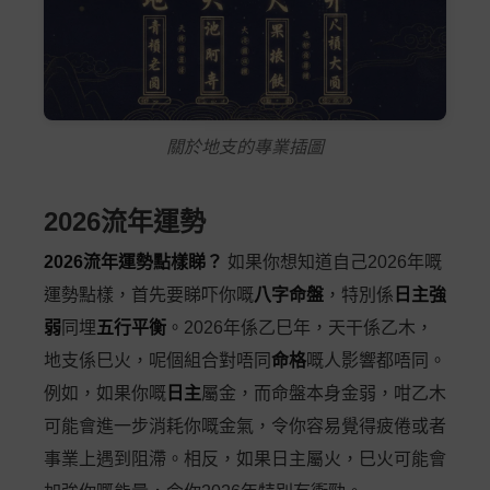
關於地支的專業插圖
2026流年運勢
2026流年運勢點樣睇？
如果你想知道自己2026年嘅
運勢點樣，首先要睇吓你嘅
八字命盤
，特別係
日主強
弱
同埋
五行平衡
。2026年係乙巳年，天干係乙木，
地支係巳火，呢個組合對唔同
命格
嘅人影響都唔同。
例如，如果你嘅
日主
屬金，而命盤本身金弱，咁乙木
可能會進一步消耗你嘅金氣，令你容易覺得疲倦或者
事業上遇到阻滯。相反，如果日主屬火，巳火可能會