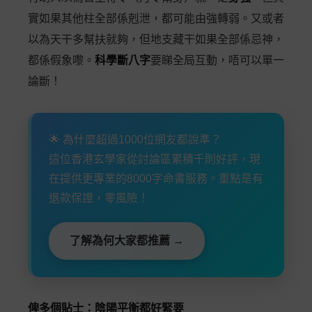
實如果其他柱全部係剋泄，都可能由強轉弱。又或者
以為天干多幫扶就夠，但地支藏干如果全部係忌神，
都係假象嚟。
科學斷八字
要睇全局互動，唔可以單一
論斷！
🌟 為什麼超過1000位網友都說準？
這位香港玄學家從討論區累積千則好評，現
在提供更專業的8000字命書服務。重點是有
退款保證，零風險！
了解為何大家都推薦 →
俾多個貼士：陰陽平衡都好緊要