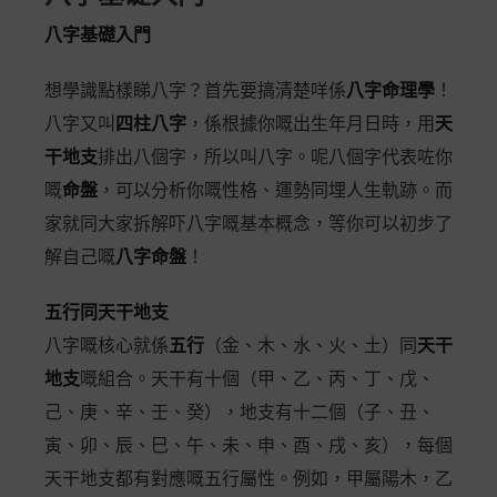
八字基礎入門
想學識點樣睇八字？首先要搞清楚咩係
八字命理學
！
八字又叫
四柱八字
，係根據你嘅出生年月日時，用
天
干地支
排出八個字，所以叫八字。呢八個字代表咗你
嘅
命盤
，可以分析你嘅性格、運勢同埋人生軌跡。而
家就同大家拆解吓八字嘅基本概念，等你可以初步了
解自己嘅
八字命盤
！
五行同天干地支
八字嘅核心就係
五行
（金、木、水、火、土）同
天干
地支
嘅組合。天干有十個（甲、乙、丙、丁、戊、
己、庚、辛、壬、癸），地支有十二個（子、丑、
寅、卯、辰、巳、午、未、申、酉、戌、亥），每個
天干地支都有對應嘅五行屬性。例如，甲屬陽木，乙