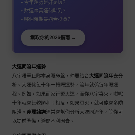
• 今年運勢是好是壞?
• 財運事業運何時到?
• 哪個時期最適合投資?
獲取你的2026指南 →
大運同流年運勢
八字唔單止睇本身嘅命盤，仲要結合
大運
同
流年
去分
析。大運係每十年一轉嘅運勢，流年就係每年嘅運
程。例如，如果而家行緊火運，而你八字喜火，咁呢
十年就會比較順利；相反，如果忌火，就可能會多啲
阻滯。
命理諮詢
通常會幫你分析大運同流年，等你可
以提前準備，避開不利因素。