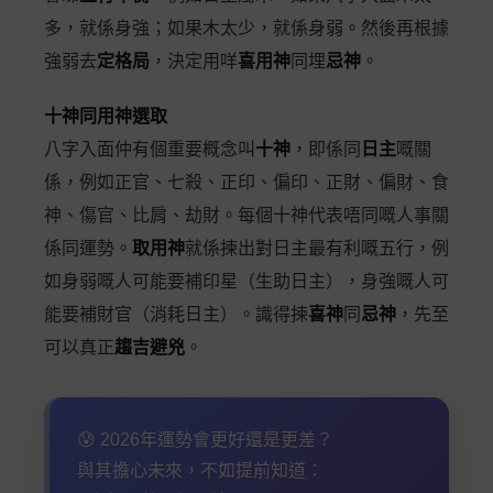
多，就係身強；如果木太少，就係身弱。然後再根據
強弱去
定格局
，決定用咩
喜用神
同埋
忌神
。
十神同用神選取
八字入面仲有個重要概念叫
十神
，即係同
日主
嘅關
係，例如正官、七殺、正印、偏印、正財、偏財、食
神、傷官、比肩、劫財。每個十神代表唔同嘅人事關
係同運勢。
取用神
就係揀出對日主最有利嘅五行，例
如身弱嘅人可能要補印星（生助日主），身強嘅人可
能要補財官（消耗日主）。識得揀
喜神
同
忌神
，先至
可以真正
趨吉避兇
。
😰 2026年運勢會更好還是更差？
與其擔心未來，不如提前知道：