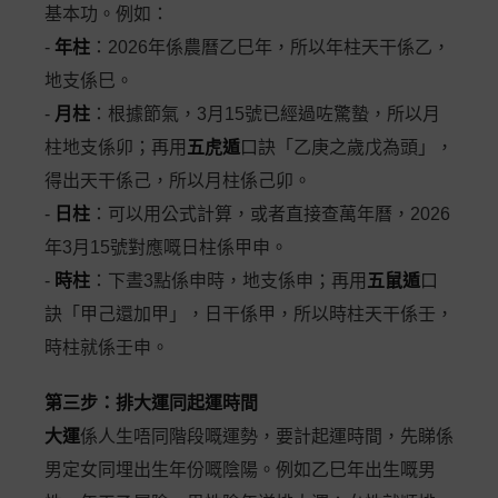
基本功。例如：
-
年柱
：2026年係農曆乙巳年，所以年柱天干係乙，
地支係巳。
-
月柱
：根據節氣，3月15號已經過咗驚蟄，所以月
柱地支係卯；再用
五虎遁
口訣「乙庚之歲戊為頭」，
得出天干係己，所以月柱係己卯。
-
日柱
：可以用公式計算，或者直接查萬年曆，2026
年3月15號對應嘅日柱係甲申。
-
時柱
：下晝3點係申時，地支係申；再用
五鼠遁
口
訣「甲己還加甲」，日干係甲，所以時柱天干係壬，
時柱就係壬申。
第三步：排大運同起運時間
大運
係人生唔同階段嘅運勢，要計起運時間，先睇係
男定女同埋出生年份嘅陰陽。例如乙巳年出生嘅男