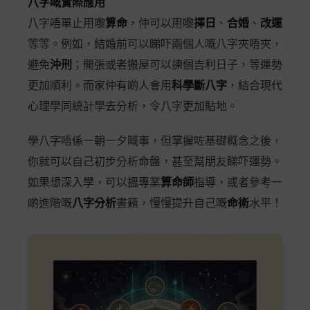
八字嘅實際應用
八字唔單止用嚟
算命
，仲可以用嚟
擇日
、
合婚
、
改運
等等。例如，結婚前可以睇吓兩個人嘅八字夾唔夾，
避免
沖刑
；開張或者搬屋可以揀個吉利日子，等運勢
更加順利。而家仲有啲人會用
科學斷八字
，結合現代
心理學同統計學去分析，令八字更加貼地。
學八字唔係一朝一夕嘅事，但掌握咗基礎概念之後，
你就可以自己初步分析命盤，甚至幫朋友睇吓運勢。
如果想深入學，可以搵專業
算命師
指導，或者參考一
啲進階嘅
八字分析
書籍，慢慢提升自己嘅
命術
水平！