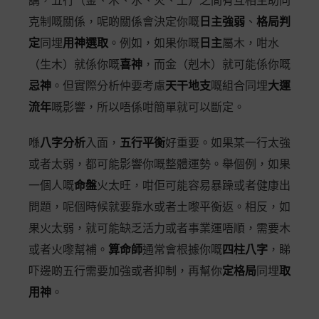
講，五行（金、木、水、火、土）之間有互相生助同
克制嘅關係，呢啲關係會決定你嘅
日主強弱
、
格局判
定
同埋
用神選取
。例如，如果你嘅
日主
屬木，咁水
（生木）就係你嘅
喜神
，而金（剋木）就可能係你嘅
忌神
。但實際分析仲要考慮
天干地支
嘅組合同埋
大運
流年
嘅影響，所以唔係咁簡單就可以斷定。
喺
八字分析
入面，
五行平衡
好重要。如果某一行太強
或者太弱，都可能影響你嘅整體運勢。舉個例，如果
一個人嘅
命盤
火太旺，咁佢可能容易暴躁或者健康出
問題，呢個時候就要靠水或者土嚟平衡返。相反，如
果火太弱，就可能缺乏活力或者事業運唔順，需要木
或者火嚟幫補。
算命師
通常會根據你嘅
四柱八字
，睇
吓邊啲五行需要加強或者抑制，再幫你
定格局
同埋
取
用神
。