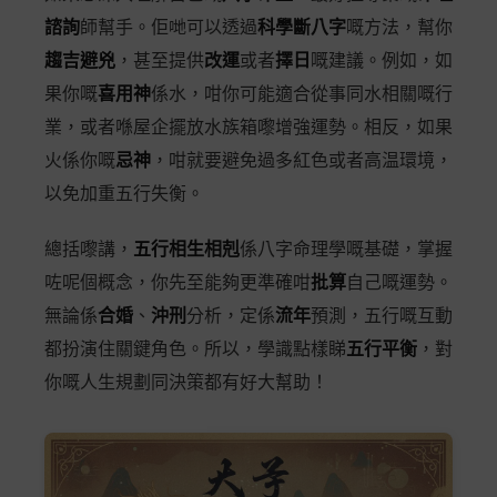
諮詢
師幫手。佢哋可以透過
科學斷八字
嘅方法，幫你
趨吉避兇
，甚至提供
改運
或者
擇日
嘅建議。例如，如
果你嘅
喜用神
係水，咁你可能適合從事同水相關嘅行
業，或者喺屋企擺放水族箱嚟增強運勢。相反，如果
火係你嘅
忌神
，咁就要避免過多紅色或者高温環境，
以免加重五行失衡。
總括嚟講，
五行相生相剋
係八字命理學嘅基礎，掌握
咗呢個概念，你先至能夠更準確咁
批算
自己嘅運勢。
無論係
合婚
、
沖刑
分析，定係
流年
預測，五行嘅互動
都扮演住關鍵角色。所以，學識點樣睇
五行平衡
，對
你嘅人生規劃同決策都有好大幫助！