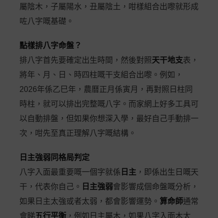
屬陰木，子屬陽水，丑屬陰土，咁樣組合出嚟就形成
咗八字嘅基礎。
點樣排八字命盤？
排八字首先要確定出生時間，然後對照
天干地支
表，
將年、月、日、時四柱嘅干支組合出嚟。例如，
2026年係乙巳年，農曆正月係寅月，再對照日柱同
時柱，就可以排出完整嘅八字。而家網上好多工具可
以自動排盤，但如果你想深入學，最好自己手動排一
次，咁先至真正理解八字嘅結構。
日主強弱同格局判定
八字入面最重要嘅一個字就係
日主
，即係出生日嘅天
干，代表你自己。
日主強弱
會影響成個命盤嘅分析，
如果日主太強或者太弱，都會影響運勢。
算命師
通常
會睇
五行平衡
，例如日主屬木，如果八字入面木太