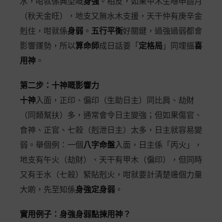
水，咁就係典型嘅
身強
。相反，如果甲木生喺申酉月
（秋天金旺），地支又無水木支援，天干仲有庚辛金
剋住，咁就係
身弱
。
五行平衡
好關鍵，過強過弱都會
影響運勢，所以
算命師
成日話要「
定格局
」同埋搵
喜
用神
。
第二步：十神嘅影響力
十神
入面，正印、偏印（生助日主）同比肩、劫財
（同類幫扶）多，通常會令日主變強；但如果傷官、
食神、正官、七殺（剋泄日主）太多，日主就容易變
弱。舉個例：一個
八字命盤
入面，日主係「丙火」，
地支有午火（劫財）、天干有甲木（偏印），但同時
又有壬水（七殺）緊貼剋火，咁就要計清楚邊個力量
大啲，先至知係
身強定身弱
。
實用例子：身強身弱點揀用神？