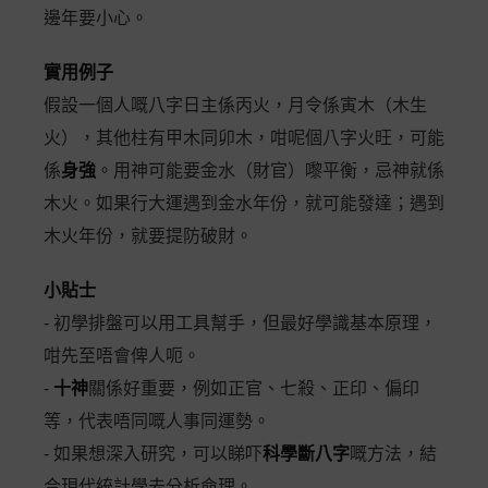
邊年要小心。
實用例子
假設一個人嘅八字日主係丙火，月令係寅木（木生
火），其他柱有甲木同卯木，咁呢個八字火旺，可能
係
身強
。用神可能要金水（財官）嚟平衡，忌神就係
木火。如果行大運遇到金水年份，就可能發達；遇到
木火年份，就要提防破財。
小貼士
- 初學排盤可以用工具幫手，但最好學識基本原理，
咁先至唔會俾人呃。
-
十神
關係好重要，例如正官、七殺、正印、偏印
等，代表唔同嘅人事同運勢。
- 如果想深入研究，可以睇吓
科學斷八字
嘅方法，結
合現代統計學去分析命理。