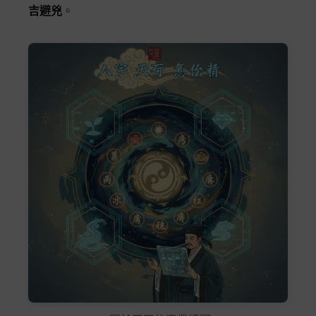
吉避兇
。