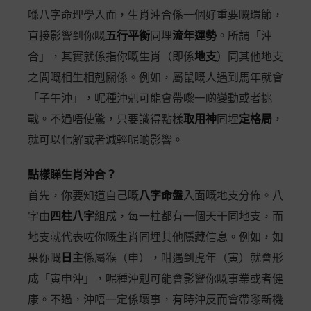
喺八字命理學入面，生肖沖合係一個好重要嘅環節，
直接影響到你嘅
五行平衡
同埋
流年運勢
。所謂「沖
合」，其實就係指你嘅生肖（即係
地支
）同其他地支
之間嘅相生相剋關係。例如，屬鼠嘅人遇到馬年就會
「子午沖」，呢種沖剋可能會帶嚟一啲變動或者挑
戰。不過唔使驚，只要識得點樣
取用神
同埋
定格局
，
就可以化解或者減輕呢啲影響。
點樣睇生肖沖合？
首先，你要知道自己嘅
八字命盤
入面嘅地支分佈。八
字由
四柱八字
組成，每一柱都有一個天干同地支，而
地支就代表咗你嘅生肖同埋其他隱藏信息。例如，如
果你嘅
日主
係屬猴（申），咁遇到虎年（寅）就會形
成「寅申沖」，呢種沖剋可能會影響你嘅事業或者健
康。不過，沖唔一定係壞事，有時沖反而會帶嚟新機