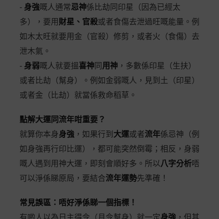
-
身強
嘅人通常
忌神
係比劫同印星（因為已經太
多），要用
財星、官殺
或者食傷去泄過旺嘅能量。例
如木太旺就要用金（官殺）修剪，或者火（食傷）去
泄木氣。
-
身弱
嘅人就要搵
喜神
同
用神
，多數係印星（生扶）
或者比劫（幫身）。例如金弱嘅人，見到土（印星）
或者金（比劫）就當係救命稻草。
點解大運同流年咁重要？
就算你本身
身強
，如果行到
大運
或者
流年
係忌神（例
如身強再行印比運），都可能突然倒霉；相反，身弱
嘅人遇到用神大運，即刻會順好多。所以
八字分析
唔
可以淨係睇原局，要結合
流年運勢
先準確！
常見誤區：唔好淨係睇一個指標！
有啲人以為日主得令（月令幫身）就一定
身強
，但其