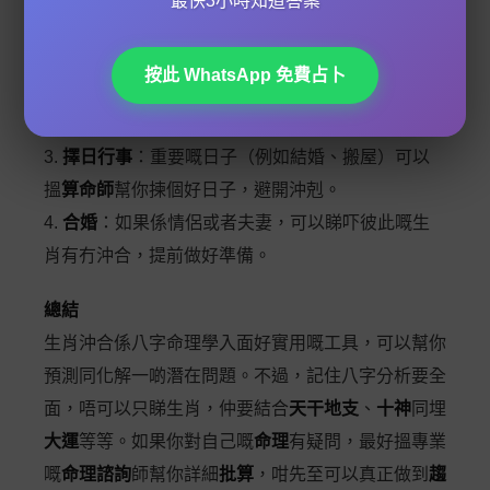
最快3小時知道答案
1.
加強用神力量
：如果你嘅用神係金，可以多戴金
屬飾物或者住西方位。
按此 WhatsApp 免費占卜
2.
避開忌神
：如果你嘅
忌神
係木，就唔好喺東方位
擺太多植物。
3.
擇日行事
：重要嘅日子（例如結婚、搬屋）可以
搵
算命師
幫你揀個好日子，避開沖剋。
4.
合婚
：如果係情侶或者夫妻，可以睇吓彼此嘅生
肖有冇沖合，提前做好準備。
總結
生肖沖合係八字命理學入面好實用嘅工具，可以幫你
預測同化解一啲潛在問題。不過，記住八字分析要全
面，唔可以只睇生肖，仲要結合
天干地支
、
十神
同埋
大運
等等。如果你對自己嘅
命理
有疑問，最好搵專業
嘅
命理諮詢
師幫你詳細
批算
，咁先至可以真正做到
趨