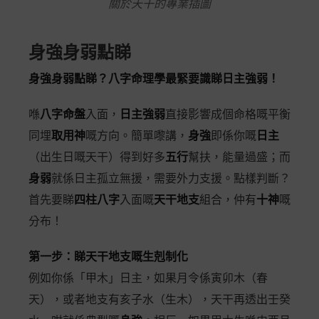
關於天干的專業插圖
身強身弱點睇
身強身弱點睇？八字命理學最緊要識睇日主強弱！
喺
八字命盤
入面，
日主強弱
直接影響成個命格嘅平衡
同埋
取用神
嘅方向。簡單嚟講，
身強
即係你嘅
日主
（出生日嘅天干）得到好多
五行
幫扶，能量過盛；而
身弱
就係日主孤立無援，需要外力支援。點樣判斷？
首先要睇
四柱八字
入面嘅
天干地支
組合，仲有
十神
嘅
分布！
第一步：睇天干地支嘅生剋制化
例如你係「甲木」日主，如果月令係寅卯木（春
天），或者地支有亥子水（生木），天干再透出壬癸