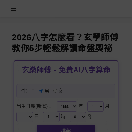
☰
2026八字怎麼看？玄學師傅
教你5步輕鬆解讀命盤奧祕
玄燊師傅 - 免費AI八字算命
性別：
男
女
出生日期(新曆)：
年
月
日
時
分
排盤