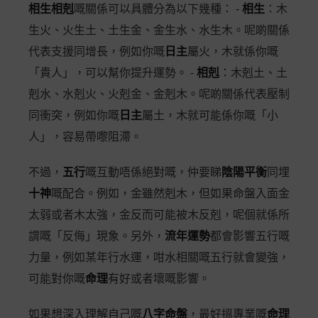
相生相剋
嘅關係可以具體分為以下幾種： -
相生
：木
生火、火生土、土生金、金生水、水生木。呢啲關係
代表支援同增長，例如你嘅
日主
屬火，木就係你嘅
「貴人」，可以幫你提升運勢。 -
相剋
：木剋土、土
剋水、水剋火、火剋金、金剋木。呢啲關係代表壓制
同衝突，例如你嘅
日主
屬土，木就可能係你嘅「小
人」，容易帶嚟阻滯。
不過，
五行
嘅互動唔係絕對嘅，仲要睇
陰陽平衡
同埋
十神
嘅配合。例如，金雖然剋木，但如果命盤入面金
太弱或者木太強，金反而可能被木反剋，呢個就係所
謂嘅「反侮」現象。另外，
流年運勢
都會影響五行嘅
力量，例如某年行水運，咁水相關嘅五行就會變強，
可能對你嘅
命理
有好或者壞嘅影響。
如果想深入理解自己嘅
八字命盤
，最好搵專業嘅
命理