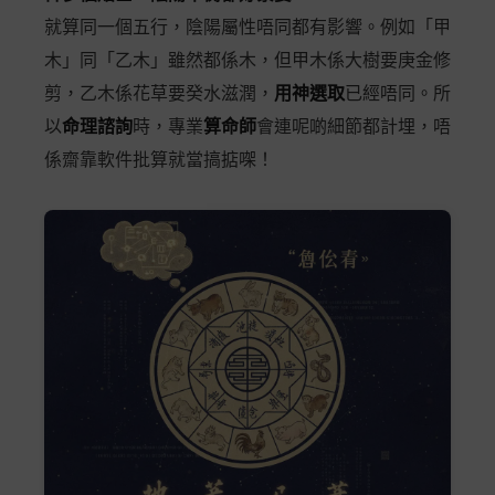
就算同一個五行，陰陽屬性唔同都有影響。例如「甲
木」同「乙木」雖然都係木，但甲木係大樹要庚金修
剪，乙木係花草要癸水滋潤，
用神選取
已經唔同。所
以
命理諮詢
時，專業
算命師
會連呢啲細節都計埋，唔
係齋靠軟件批算就當搞掂㗎！