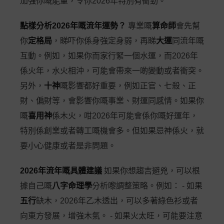
加強你嘅能量，令你2026年特別有衝勁。
點樣分析2026年嘅流年運勢？
專業嘅
算命師
會先幫
你
定格局
，睇吓你係身強定身弱，再睇
大運
同流年嘅
互動。例如，如果你而家行緊一個水運，而2026年
係火年，水火相沖，可能會帶來一啲變動或者衝突。
另外，
十神
嘅影響都好重要，例如正官、七殺、正
財、偏財等，會影響你嘅事業、財運同感情。如果你
嘅
喜用神
係木火，咁2026年可能會係你嘅好運年，
特別係創業或者轉工嘅機會多。但如果忌神係火，就
要小心健康或者是非問題。
2026年流年嘅具體建議
如果你想趨吉避兇，可以根
據自己嘅
八字命理學
分析嚟調整策略。例如： - 如果
五行
缺木，2026年乙木透出，可以多著綠色衫或者
向東方發展，增強木氣。 - 如果火太旺，可能要注意