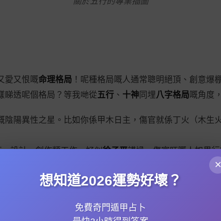
關於五行的專業插圖
又愛又恨嘅
命理格局
！呢種格局嘅人通常聰明絕頂、創意爆
樣睇透呢個格局？等我哋從
五行
、
十神
同埋
八字格局
嘅角度
嘅陰陽異性之星。比如你係甲木日主，傷官就係丁火（木生
術、設計、創作類工作，好似
徐子平
講過，傷官旺嘅人如果行
上司，所以
官殺制衡
好重要，否則事業容易碰壁。
想知道2026運勢好壞？
人，
柏老師
都提過，傷官太旺嘅人要學識收斂，唔係嘅話人際
用神取捨
。如果
日主強弱
適中，傷官可以成為「
傷官傷盡
」
免費奇門遁甲占卜