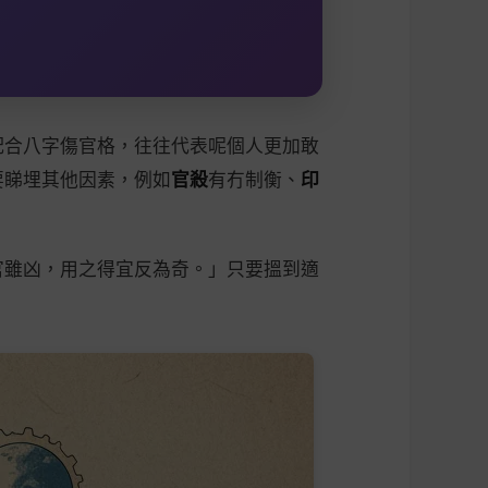
配合八字傷官格，往往代表呢個人更加敢
要睇埋其他因素，例如
官殺
有冇制衡、
印
官雖凶，用之得宜反為奇。」只要搵到適